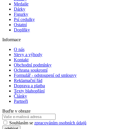
Medaile
Dárky
Figurky
Psí cedulky
Ostatní
Doplňky
Informace
O nás
Slevy a výhody
Kontakt
Obchodní podmínky
Ochrana soukromí
Formulář - odstoupení od smlouvy
Reklamační řád
Doprava a platba
Texty blahopřání
Články
Partneři
Buďte v obraze
Souhlasím se
zpracováním osobních údajů