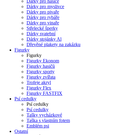
Dárky pro hasiče
Dárky pro myslivce
Dárky pro pivaře
Dárky pro rybáře
Dárky pro vinaře
Střelecké šperky
Dárky svatební
Dárky stojánky Al
Dřevěné plakety na zakázku
Figurky
Figurky
Figurky Ekonom
Figurky hasičů
Figurky sporty
Figurky zvířata
Trofeje akryl
Figurky Flex
Figurky FASTFIX
Psí cedulky
Psí cedulky
Psí cedulky
Tašky vycházkové
Taška s vlastním fotem
Emblém psi
Ostatní