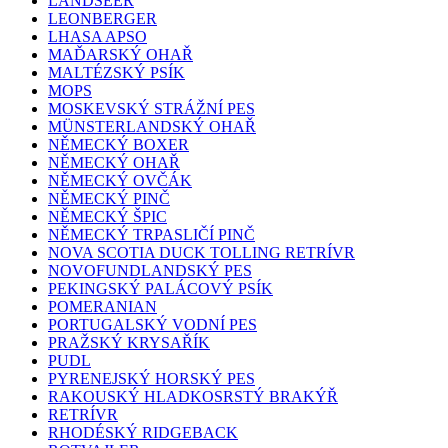
LANDSEER
LEONBERGER
LHASA APSO
MAĎARSKÝ OHAŘ
MALTÉZSKÝ PSÍK
MOPS
MOSKEVSKÝ STRÁŽNÍ PES
MÜNSTERLANDSKÝ OHAŘ
NĚMECKÝ BOXER
NĚMECKÝ OHAŘ
NĚMECKÝ OVČÁK
NĚMECKÝ PINČ
NĚMECKÝ ŠPIC
NĚMECKÝ TRPASLIČÍ PINČ
NOVA SCOTIA DUCK TOLLING RETRÍVR
NOVOFUNDLANDSKÝ PES
PEKINGSKÝ PALÁCOVÝ PSÍK
POMERANIAN
PORTUGALSKÝ VODNÍ PES
PRAŽSKÝ KRYSAŘÍK
PUDL
PYRENEJSKÝ HORSKÝ PES
RAKOUSKÝ HLADKOSRSTÝ BRAKÝŘ
RETRÍVR
RHODÉSKÝ RIDGEBACK