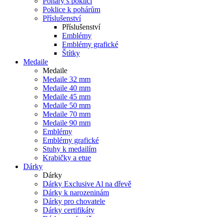
Poháry s poklicí
Poklice k pohárům
Příslušenství
Příslušenství
Emblémy
Emblémy grafické
Štítky
Medaile
Medaile
Medaile 32 mm
Medaile 40 mm
Medaile 45 mm
Medaile 50 mm
Medaile 70 mm
Medaile 90 mm
Emblémy
Emblémy grafické
Stuhy k medailím
Krabičky a etue
Dárky
Dárky
Dárky Exclusive Al na dřevě
Dárky k narozeninám
Dárky pro chovatele
Dárky certifikáty