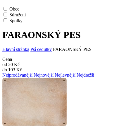
Obce
Sdružení
Spolky
FARAONSKÝ PES
Hlavní stránka
Psí cedulky
FARAONSKÝ PES
Cena
od
20
Kč
do
193
Kč
Nejprodávanější
Nejnovější
Nejlevnější
Nejdražší