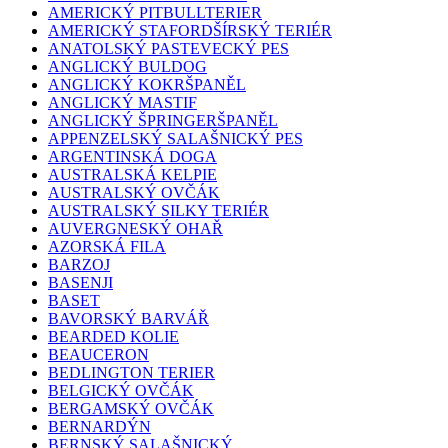
AMERICKÝ PITBULLTERIER
AMERICKÝ STAFORDŠÍRSKÝ TERIÉR
ANATOLSKÝ PASTEVECKÝ PES
ANGLICKÝ BULDOG
ANGLICKÝ KOKRŠPANĚL
ANGLICKÝ MASTIF
ANGLICKÝ ŠPRINGERŠPANĚL
APPENZELSKÝ SALAŠNICKÝ PES
ARGENTINSKÁ DOGA
AUSTRALSKÁ KELPIE
AUSTRALSKÝ OVČÁK
AUSTRALSKÝ SILKY TERIÉR
AUVERGNESKÝ OHAŘ
AZORSKÁ FILA
BARZOJ
BASENJI
BASET
BAVORSKÝ BARVÁŘ
BEARDED KOLIE
BEAUCERON
BEDLINGTON TERIER
BELGICKÝ OVČÁK
BERGAMSKÝ OVČÁK
BERNARDÝN
BERNSKÝ SALAŠNICKÝ