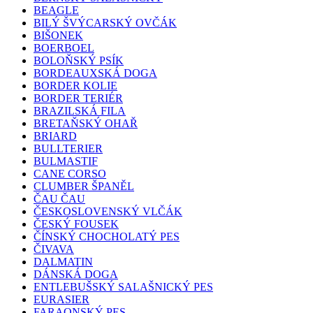
BEAGLE
BILÝ ŠVÝCARSKÝ OVČÁK
BIŠONEK
BOERBOEL
BOLOŇSKÝ PSÍK
BORDEAUXSKÁ DOGA
BORDER KOLIE
BORDER TERIÉR
BRAZILSKÁ FILA
BRETAŇSKÝ OHAŘ
BRIARD
BULLTERIER
BULMASTIF
CANE CORSO
CLUMBER ŠPANĚL
ČAU ČAU
ČESKOSLOVENSKÝ VLČÁK
ČESKÝ FOUSEK
ČÍNSKÝ CHOCHOLATÝ PES
ČIVAVA
DALMATIN
DÁNSKÁ DOGA
ENTLEBUŠSKÝ SALAŠNICKÝ PES
EURASIER
FARAONSKÝ PES