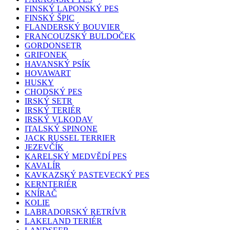
FINSKÝ LAPONSKÝ PES
FINSKÝ ŠPIC
FLANDERSKÝ BOUVIER
FRANCOUZSKÝ BULDOČEK
GORDONSETR
GRIFONEK
HAVANSKÝ PSÍK
HOVAWART
HUSKY
CHODSKÝ PES
IRSKÝ SETR
IRSKÝ TERIÉR
IRSKÝ VLKODAV
ITALSKÝ SPINONE
JACK RUSSEL TERRIER
JEZEVČÍK
KARELSKÝ MEDVĚDÍ PES
KAVALÍR
KAVKAZSKÝ PASTEVECKÝ PES
KERNTERIÉR
KNÍRAČ
KOLIE
LABRADORSKÝ RETRÍVR
LAKELAND TERIÉR