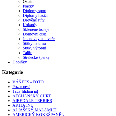
Ostatní
Placky
Diplomy sport
Diplomy hasiči
Dřevěné štíty
Kokardy
Skleněné trofeje
Domovní čísla
Jmenovky na dveře
Štítky na urnu
Štítky výrobní
Talíře
Střelecké šperky
Doplňky
Kategorie
VÁŠ PES - FOTO
Pozor pes!
Tady hlídám já!
AFGHÁNSKÝ CHRT
AIREDALE TERRIER
AKITA INU
ALJAŠSKÝ MALAMUT
AMERICKÝ KOKRŠPANĚL