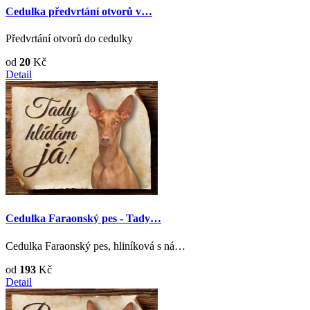
Cedulka předvrtání otvorů v…
Předvrtání otvorů do cedulky
od
20
Kč
Detail
Cedulka Faraonský pes - Tady…
Cedulka Faraonský pes, hliníková s ná…
od
193
Kč
Detail