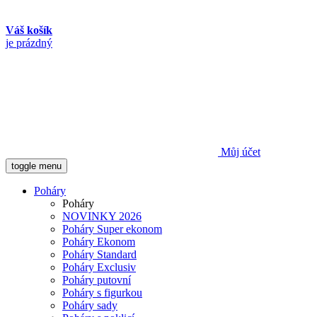
Váš košík
je prázdný
Můj účet
toggle menu
Poháry
Poháry
NOVINKY 2026
Poháry Super ekonom
Poháry Ekonom
Poháry Standard
Poháry Exclusiv
Poháry putovní
Poháry s figurkou
Poháry sady