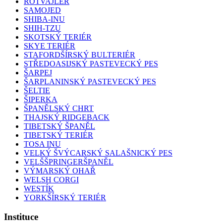
ROTVAJLER
SAMOJED
SHIBA-INU
SHIH-TZU
SKOTSKÝ TERIÉR
SKYE TERIÉR
STAFORDŠÍRSKÝ BULTERIÉR
STŘEDOASIJSKÝ PASTEVECKÝ PES
ŠARPEJ
ŠARPLANINSKÝ PASTEVECKÝ PES
ŠELTIE
ŠIPERKA
ŠPANĚLSKÝ CHRT
THAJSKÝ RIDGEBACK
TIBETSKÝ ŠPANĚL
TIBETSKÝ TERIÉR
TOSA INU
VELKÝ ŠVÝCARSKÝ SALAŠNICKÝ PES
VELŠŠPRINGERŠPANĚL
VÝMARSKÝ OHAŘ
WELSH CORGI
WESTÍK
YORKŠÍRSKÝ TERIÉR
Instituce