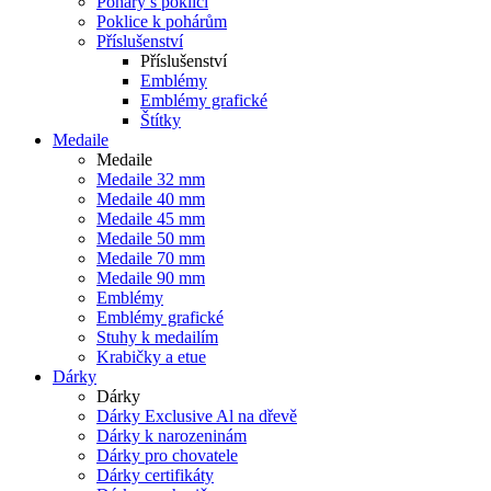
Poháry s poklicí
Poklice k pohárům
Příslušenství
Příslušenství
Emblémy
Emblémy grafické
Štítky
Medaile
Medaile
Medaile 32 mm
Medaile 40 mm
Medaile 45 mm
Medaile 50 mm
Medaile 70 mm
Medaile 90 mm
Emblémy
Emblémy grafické
Stuhy k medailím
Krabičky a etue
Dárky
Dárky
Dárky Exclusive Al na dřevě
Dárky k narozeninám
Dárky pro chovatele
Dárky certifikáty