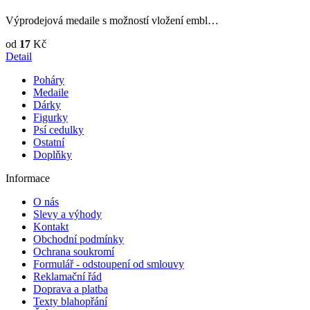
Výprodejová medaile s možností vložení embl…
od
17
Kč
Detail
Poháry
Medaile
Dárky
Figurky
Psí cedulky
Ostatní
Doplňky
Informace
O nás
Slevy a výhody
Kontakt
Obchodní podmínky
Ochrana soukromí
Formulář - odstoupení od smlouvy
Reklamační řád
Doprava a platba
Texty blahopřání