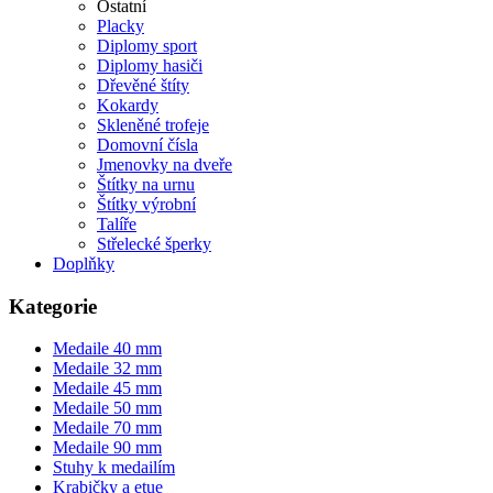
Ostatní
Placky
Diplomy sport
Diplomy hasiči
Dřevěné štíty
Kokardy
Skleněné trofeje
Domovní čísla
Jmenovky na dveře
Štítky na urnu
Štítky výrobní
Talíře
Střelecké šperky
Doplňky
Kategorie
Medaile 40 mm
Medaile 32 mm
Medaile 45 mm
Medaile 50 mm
Medaile 70 mm
Medaile 90 mm
Stuhy k medailím
Krabičky a etue