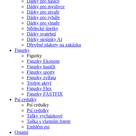
Dárky pro hasiče
Dárky pro myslivce
Dárky pro pivaře
Dárky pro rybáře
Dárky pro vinaře
Střelecké šperky
Dárky svatební
Dárky stojánky Al
Dřevěné plakety na zakázku
Figurky
Figurky
Figurky Ekonom
Figurky hasičů
Figurky sporty
Figurky zvířata
Trofeje akryl
Figurky Flex
Figurky FASTFIX
Psí cedulky
Psí cedulky
Psí cedulky
Tašky vycházkové
Taška s vlastním fotem
Emblém psi
Ostatní