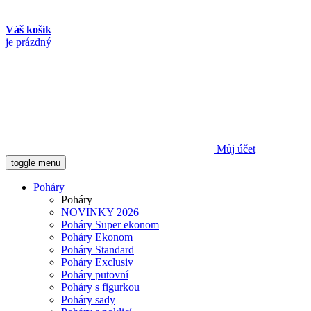
Váš košík
je prázdný
Můj účet
toggle menu
Poháry
Poháry
NOVINKY 2026
Poháry Super ekonom
Poháry Ekonom
Poháry Standard
Poháry Exclusiv
Poháry putovní
Poháry s figurkou
Poháry sady