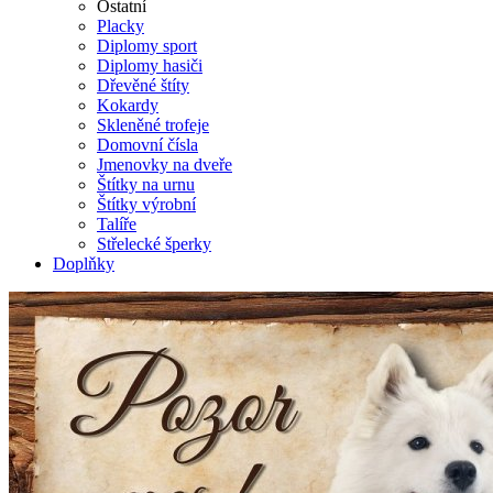
Ostatní
Placky
Diplomy sport
Diplomy hasiči
Dřevěné štíty
Kokardy
Skleněné trofeje
Domovní čísla
Jmenovky na dveře
Štítky na urnu
Štítky výrobní
Talíře
Střelecké šperky
Doplňky