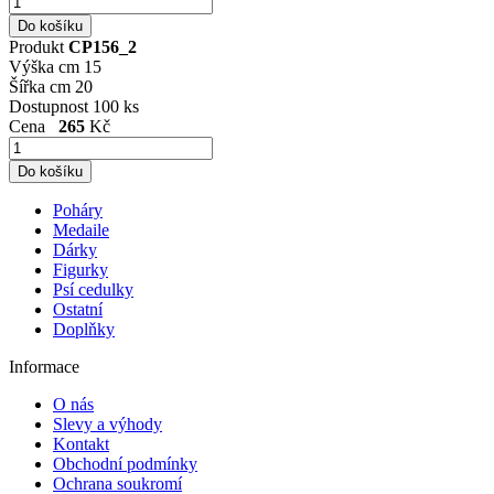
Produkt
CP156_2
Výška cm
15
Šířka cm
20
Dostupnost
100 ks
Cena
265
Kč
Poháry
Medaile
Dárky
Figurky
Psí cedulky
Ostatní
Doplňky
Informace
O nás
Slevy a výhody
Kontakt
Obchodní podmínky
Ochrana soukromí