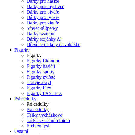
Dárky pro hasiče
Dárky pro myslivce
Dárky pro pivaře
Dárky pro rybáře
Dárky pro vinaře
Střelecké šperky
Dárky svatební
Dárky stojánky Al
Dřevěné plakety na zakázku
Figurky
Figurky
Figurky Ekonom
Figurky hasičů
Figurky sporty
Figurky zvířata
Trofeje akryl
Figurky Flex
Figurky FASTFIX
Psí cedulky
Psí cedulky
Psí cedulky
Tašky vycházkové
Taška s vlastním fotem
Emblém psi
Ostatní