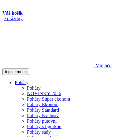
Váš košík
je prázdný
Můj účet
toggle menu
Poháry
Poháry
NOVINKY 2026
Poháry Super ekonom
Poháry Ekonom
Poháry Standard
Poháry Exclusiv
Poháry putovní
Poháry s figurkou
Poháry sady