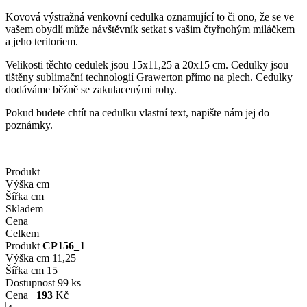
Kovová výstražná venkovní cedulka oznamující to či ono, že se ve
vašem obydlí může návštěvník setkat s vašim čtyřnohým miláčkem
a jeho teritoriem.
Velikosti těchto cedulek jsou 15x11,25 a 20x15 cm. Cedulky jsou
tištěny sublimační technologií Grawerton přímo na plech. Cedulky
dodáváme běžně se zakulacenými rohy.
Pokud budete chtít na cedulku vlastní text, napište nám jej do
poznámky.
Produkt
Výška cm
Šířka cm
Skladem
Cena
Celkem
Produkt
CP156_1
Výška cm
11,25
Šířka cm
15
Dostupnost
99 ks
Cena
193
Kč