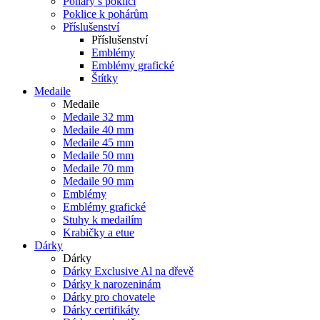
Poháry s poklicí
Poklice k pohárům
Příslušenství
Příslušenství
Emblémy
Emblémy grafické
Štítky
Medaile
Medaile
Medaile 32 mm
Medaile 40 mm
Medaile 45 mm
Medaile 50 mm
Medaile 70 mm
Medaile 90 mm
Emblémy
Emblémy grafické
Stuhy k medailím
Krabičky a etue
Dárky
Dárky
Dárky Exclusive Al na dřevě
Dárky k narozeninám
Dárky pro chovatele
Dárky certifikáty