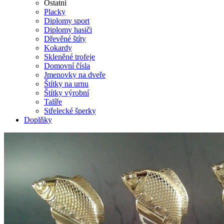
Ostatní
Placky
Diplomy sport
Diplomy hasiči
Dřevěné štíty
Kokardy
Skleněné trofeje
Domovní čísla
Jmenovky na dveře
Štítky na urnu
Štítky výrobní
Talíře
Střelecké šperky
Doplňky