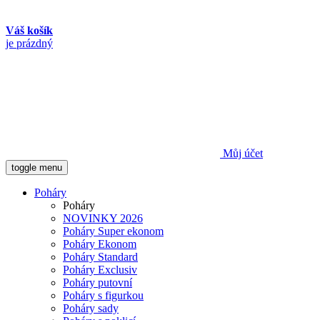
Váš košík
je prázdný
Můj účet
toggle menu
Poháry
Poháry
NOVINKY 2026
Poháry Super ekonom
Poháry Ekonom
Poháry Standard
Poháry Exclusiv
Poháry putovní
Poháry s figurkou
Poháry sady