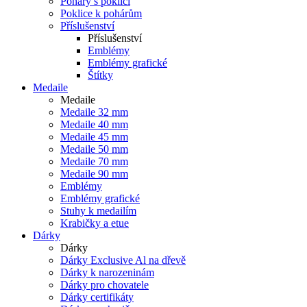
Poháry s poklicí
Poklice k pohárům
Příslušenství
Příslušenství
Emblémy
Emblémy grafické
Štítky
Medaile
Medaile
Medaile 32 mm
Medaile 40 mm
Medaile 45 mm
Medaile 50 mm
Medaile 70 mm
Medaile 90 mm
Emblémy
Emblémy grafické
Stuhy k medailím
Krabičky a etue
Dárky
Dárky
Dárky Exclusive Al na dřevě
Dárky k narozeninám
Dárky pro chovatele
Dárky certifikáty