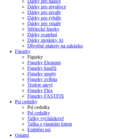
Dárky pro hasiče
Dárky pro myslivce
Dárky pro pivaře
Dárky pro rybáře
Dárky pro vinaře
Střelecké šperky
Dárky svatební
Dárky stojánky Al
Dřevěné plakety na zakázku
Figurky
Figurky
Figurky Ekonom
Figurky hasičů
Figurky sporty
Figurky zvířata
Trofeje akryl
Figurky Flex
Figurky FASTFIX
Psí cedulky
Psí cedulky
Psí cedulky
Tašky vycházkové
Taška s vlastním fotem
Emblém psi
Ostatní