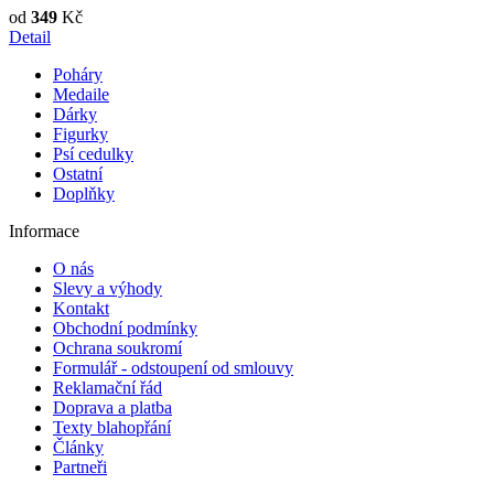
od
349
Kč
Detail
Poháry
Medaile
Dárky
Figurky
Psí cedulky
Ostatní
Doplňky
Informace
O nás
Slevy a výhody
Kontakt
Obchodní podmínky
Ochrana soukromí
Formulář - odstoupení od smlouvy
Reklamační řád
Doprava a platba
Texty blahopřání
Články
Partneři