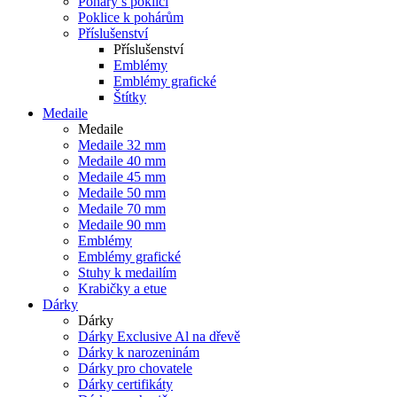
Poháry s poklicí
Poklice k pohárům
Příslušenství
Příslušenství
Emblémy
Emblémy grafické
Štítky
Medaile
Medaile
Medaile 32 mm
Medaile 40 mm
Medaile 45 mm
Medaile 50 mm
Medaile 70 mm
Medaile 90 mm
Emblémy
Emblémy grafické
Stuhy k medailím
Krabičky a etue
Dárky
Dárky
Dárky Exclusive Al na dřevě
Dárky k narozeninám
Dárky pro chovatele
Dárky certifikáty