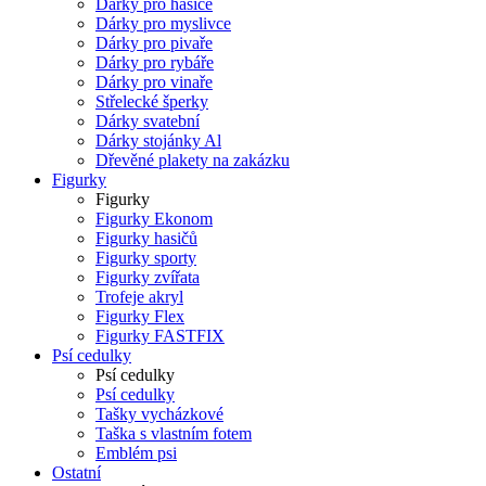
Dárky pro hasiče
Dárky pro myslivce
Dárky pro pivaře
Dárky pro rybáře
Dárky pro vinaře
Střelecké šperky
Dárky svatební
Dárky stojánky Al
Dřevěné plakety na zakázku
Figurky
Figurky
Figurky Ekonom
Figurky hasičů
Figurky sporty
Figurky zvířata
Trofeje akryl
Figurky Flex
Figurky FASTFIX
Psí cedulky
Psí cedulky
Psí cedulky
Tašky vycházkové
Taška s vlastním fotem
Emblém psi
Ostatní