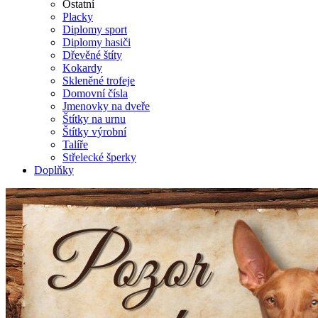
Ostatní
Placky
Diplomy sport
Diplomy hasiči
Dřevěné štíty
Kokardy
Skleněné trofeje
Domovní čísla
Jmenovky na dveře
Štítky na urnu
Štítky výrobní
Talíře
Střelecké šperky
Doplňky