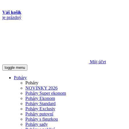
Váš košík
je prázdný
Můj účet
toggle menu
Poháry
Poháry
NOVINKY 2026
Poháry Super ekonom
Poháry Ekonom
Poháry Standard
Poháry Exclusiv
Poháry putovní
Poháry s figurkou
Poháry sady