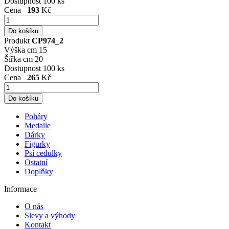
Dostupnost
100 ks
Cena
193
Kč
Produkt
CP974_2
Výška cm
15
Šířka cm
20
Dostupnost
100 ks
Cena
265
Kč
Poháry
Medaile
Dárky
Figurky
Psí cedulky
Ostatní
Doplňky
Informace
O nás
Slevy a výhody
Kontakt