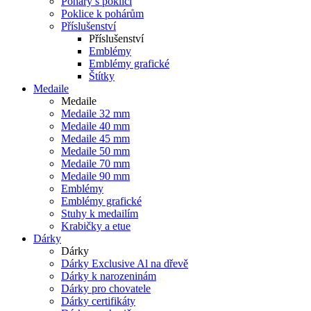
Poháry s poklicí
Poklice k pohárům
Příslušenství
Příslušenství
Emblémy
Emblémy grafické
Štítky
Medaile
Medaile
Medaile 32 mm
Medaile 40 mm
Medaile 45 mm
Medaile 50 mm
Medaile 70 mm
Medaile 90 mm
Emblémy
Emblémy grafické
Stuhy k medailím
Krabičky a etue
Dárky
Dárky
Dárky Exclusive Al na dřevě
Dárky k narozeninám
Dárky pro chovatele
Dárky certifikáty