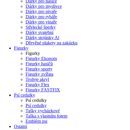
Dárky pro hasiče
Dárky pro myslivce
Dárky pro pivaře
Dárky pro rybáře
Dárky pro vinaře
Střelecké šperky
Dárky svatební
Dárky stojánky Al
Dřevěné plakety na zakázku
Figurky
Figurky
Figurky Ekonom
Figurky hasičů
Figurky sporty
Figurky zvířata
Trofeje akryl
Figurky Flex
Figurky FASTFIX
Psí cedulky
Psí cedulky
Psí cedulky
Tašky vycházkové
Taška s vlastním fotem
Emblém psi
Ostatní