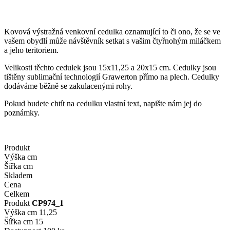
Kovová výstražná venkovní cedulka oznamující to či ono, že se ve
vašem obydlí může návštěvník setkat s vašim čtyřnohým miláčkem
a jeho teritoriem.
Velikosti těchto cedulek jsou 15x11,25 a 20x15 cm. Cedulky jsou
tištěny sublimační technologií Grawerton přímo na plech. Cedulky
dodáváme běžně se zakulacenými rohy.
Pokud budete chtít na cedulku vlastní text, napište nám jej do
poznámky.
Produkt
Výška cm
Šířka cm
Skladem
Cena
Celkem
Produkt
CP974_1
Výška cm
11,25
Šířka cm
15