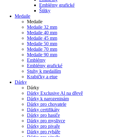
Emblémy grafické
Štítky
Medaile
Medaile
Medaile 32 mm
Medaile 40 mm
Medaile 45 mm
Medaile 50 mm
Medaile 70 mm
Medaile 90 mm
Emblémy
Emblémy grafické
Stuhy k medailím
Krabičky a etue
Dárky
Dárky
Dárky Exclusive Al na dřevě
Dárky k narozeninám
Dárky pro chovatele
Dárky certifikáty
Dárky pro hasiče
Dárky pro myslivce
Dárky pro pivaře
Dárky pro rybáře