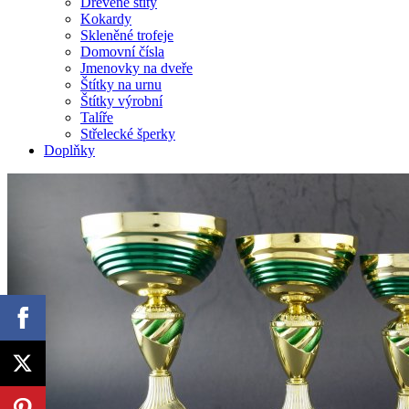
Dřevěné štíty
Kokardy
Skleněné trofeje
Domovní čísla
Jmenovky na dveře
Štítky na urnu
Štítky výrobní
Talíře
Střelecké šperky
Doplňky