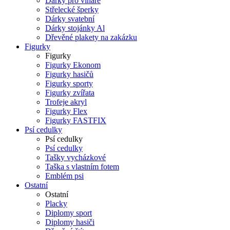
Dárky pro vinaře
Střelecké šperky
Dárky svatební
Dárky stojánky Al
Dřevěné plakety na zakázku
Figurky
Figurky
Figurky Ekonom
Figurky hasičů
Figurky sporty
Figurky zvířata
Trofeje akryl
Figurky Flex
Figurky FASTFIX
Psí cedulky
Psí cedulky
Psí cedulky
Tašky vycházkové
Taška s vlastním fotem
Emblém psi
Ostatní
Ostatní
Placky
Diplomy sport
Diplomy hasiči