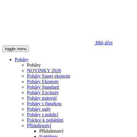
Můj účet
toggle menu
Poháry
Poháry
NOVINKY 2026
Poháry Super ekonom
Poháry Ekonom
Poháry Standard
Poháry Exclusiv
Poháry putovní
Poháry s figurkou
Poháry sady
Poháry s poklicí
Poklice k pohárům
Příslušenství
Příslušenství
Emblémy