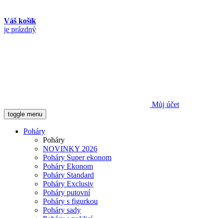
Váš košík
je prázdný
Můj účet
toggle menu
Poháry
Poháry
NOVINKY 2026
Poháry Super ekonom
Poháry Ekonom
Poháry Standard
Poháry Exclusiv
Poháry putovní
Poháry s figurkou
Poháry sady