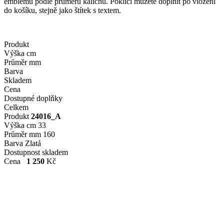
emblému podle průměru kalichu. Poklici můžete doplnit po vložení
do košíku, stejně jako štítek s textem.
Produkt
Výška cm
Průměr mm
Barva
Skladem
Cena
Dostupné doplňky
Celkem
Produkt
24016_A
Výška cm
33
Průměr mm
160
Barva
Zlatá
Dostupnost
skladem
Cena
1 250
Kč