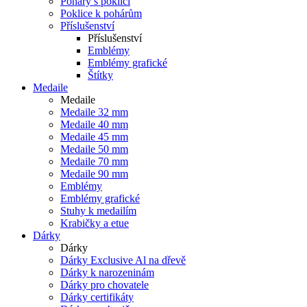
Poháry s poklicí
Poklice k pohárům
Příslušenství
Příslušenství
Emblémy
Emblémy grafické
Štítky
Medaile
Medaile
Medaile 32 mm
Medaile 40 mm
Medaile 45 mm
Medaile 50 mm
Medaile 70 mm
Medaile 90 mm
Emblémy
Emblémy grafické
Stuhy k medailím
Krabičky a etue
Dárky
Dárky
Dárky Exclusive Al na dřevě
Dárky k narozeninám
Dárky pro chovatele
Dárky certifikáty