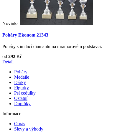
Novinka
Poháry Ekonom 21343
Poháry s imitací diamantu na mramorovém podstavci.
od
292
Kč
Detail
Poháry
Medaile
Dárky
Figurky
Psí cedulky
Ostatní
Doplňky
Informace
O nás
Slevy a výhody