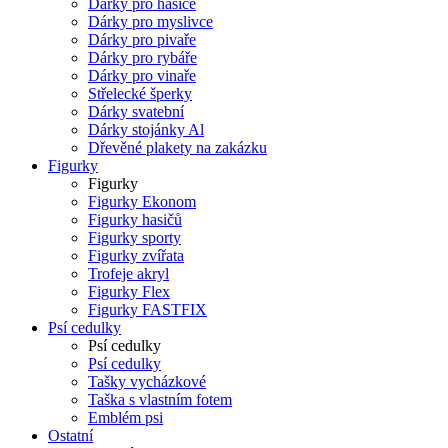
Dárky pro hasiče
Dárky pro myslivce
Dárky pro pivaře
Dárky pro rybáře
Dárky pro vinaře
Střelecké šperky
Dárky svatební
Dárky stojánky Al
Dřevěné plakety na zakázku
Figurky
Figurky
Figurky Ekonom
Figurky hasičů
Figurky sporty
Figurky zvířata
Trofeje akryl
Figurky Flex
Figurky FASTFIX
Psí cedulky
Psí cedulky
Psí cedulky
Tašky vycházkové
Taška s vlastním fotem
Emblém psi
Ostatní