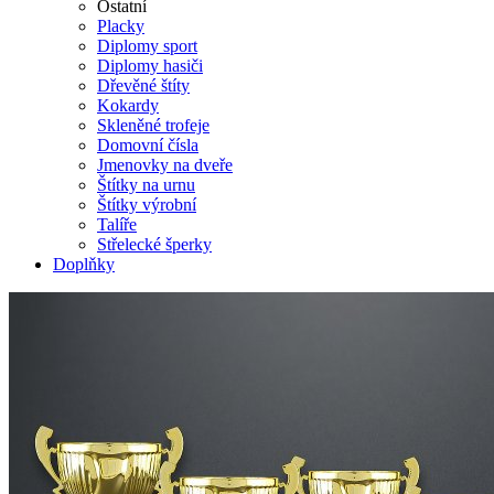
Ostatní
Placky
Diplomy sport
Diplomy hasiči
Dřevěné štíty
Kokardy
Skleněné trofeje
Domovní čísla
Jmenovky na dveře
Štítky na urnu
Štítky výrobní
Talíře
Střelecké šperky
Doplňky