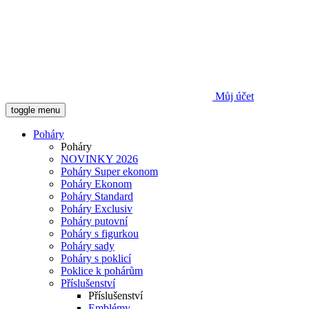
Můj účet
toggle menu
Poháry
Poháry
NOVINKY 2026
Poháry Super ekonom
Poháry Ekonom
Poháry Standard
Poháry Exclusiv
Poháry putovní
Poháry s figurkou
Poháry sady
Poháry s poklicí
Poklice k pohárům
Příslušenství
Příslušenství
Emblémy