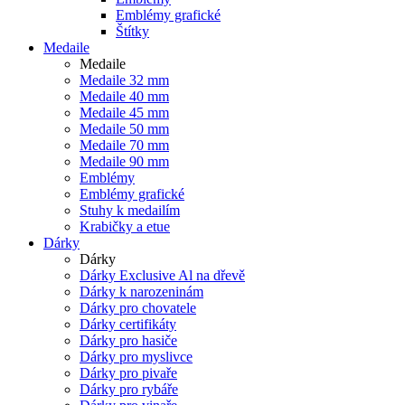
Emblémy grafické
Štítky
Medaile
Medaile
Medaile 32 mm
Medaile 40 mm
Medaile 45 mm
Medaile 50 mm
Medaile 70 mm
Medaile 90 mm
Emblémy
Emblémy grafické
Stuhy k medailím
Krabičky a etue
Dárky
Dárky
Dárky Exclusive Al na dřevě
Dárky k narozeninám
Dárky pro chovatele
Dárky certifikáty
Dárky pro hasiče
Dárky pro myslivce
Dárky pro pivaře
Dárky pro rybáře