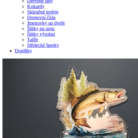
Dřevěné štíty
Kokardy
Skleněné trofeje
Domovní čísla
Jmenovky na dveře
Štítky na urnu
Štítky výrobní
Talíře
Střelecké šperky
Doplňky