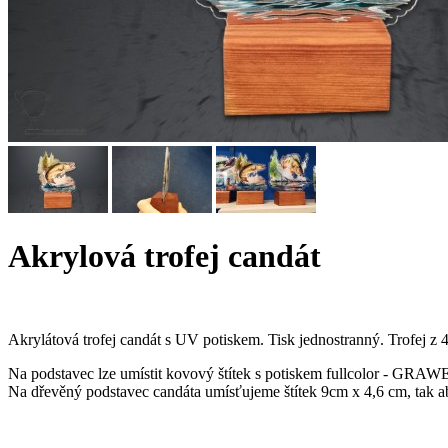
Akrylová trofej candát
Akrylátová trofej candát s UV potiskem. Tisk jednostranný. Trofej z 
Na podstavec lze umístit kovový štítek s potiskem fullcolor - GRA
Na dřevěný podstavec candáta umísťujeme štítek 9cm x 4,6 cm, tak ab