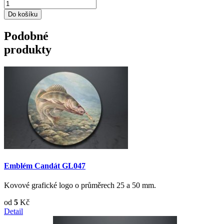
Podobné
produkty
Emblém Candát GL047
Kovové grafické logo o průměrech 25 a 50 mm.
od
5
Kč
Detail