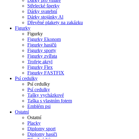
Dárky pro vinaře
Střelecké šperky
Dárky svatební
Dárky stojánky Al
Dřevěné plakety na zakázku
Figurky
Figurky
Figurky Ekonom
Figurky hasičů
Figurky sporty
Figurky zvířata
Trofeje akryl
Figurky Flex
Figurky FASTFIX
Psí cedulky
Psí cedulky
Psí cedulky
Tašky vycházkové
Taška s vlastním fotem
Emblém psi
Ostatní
Ostatní
Placky
Diplomy sport
Diplomy hasiči