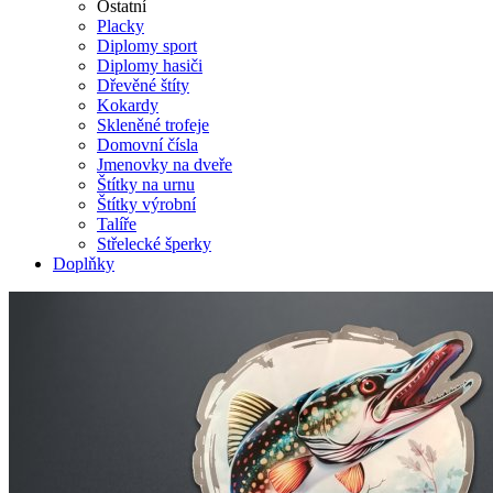
Ostatní
Placky
Diplomy sport
Diplomy hasiči
Dřevěné štíty
Kokardy
Skleněné trofeje
Domovní čísla
Jmenovky na dveře
Štítky na urnu
Štítky výrobní
Talíře
Střelecké šperky
Doplňky