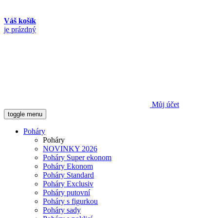
Váš košík
je prázdný
Můj účet
toggle menu
Poháry
Poháry
NOVINKY 2026
Poháry Super ekonom
Poháry Ekonom
Poháry Standard
Poháry Exclusiv
Poháry putovní
Poháry s figurkou
Poháry sady