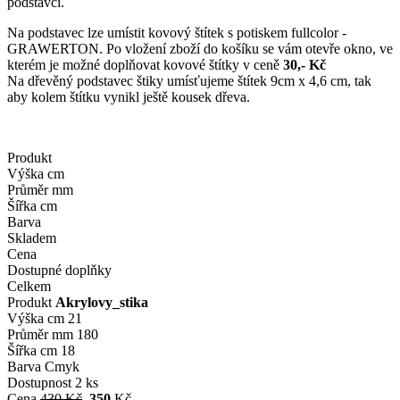
podstavci.
Na podstavec lze umístit kovový štítek s potiskem fullcolor -
GRAWERTON. Po vložení zboží do košíku se vám otevře okno, ve
kterém je možné doplňovat kovové štítky v ceně
30,- Kč
Na dřevěný podstavec štiky umísťujeme štítek 9cm x 4,6 cm, tak
aby kolem štítku vynikl ještě kousek dřeva.
Produkt
Výška cm
Průměr mm
Šířka cm
Barva
Skladem
Cena
Dostupné doplňky
Celkem
Produkt
Akrylovy_stika
Výška cm
21
Průměr mm
180
Šířka cm
18
Barva
Cmyk
Dostupnost
2 ks
Cena
430 Kč
350
Kč