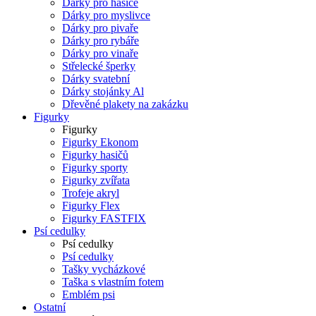
Dárky pro hasiče
Dárky pro myslivce
Dárky pro pivaře
Dárky pro rybáře
Dárky pro vinaře
Střelecké šperky
Dárky svatební
Dárky stojánky Al
Dřevěné plakety na zakázku
Figurky
Figurky
Figurky Ekonom
Figurky hasičů
Figurky sporty
Figurky zvířata
Trofeje akryl
Figurky Flex
Figurky FASTFIX
Psí cedulky
Psí cedulky
Psí cedulky
Tašky vycházkové
Taška s vlastním fotem
Emblém psi
Ostatní