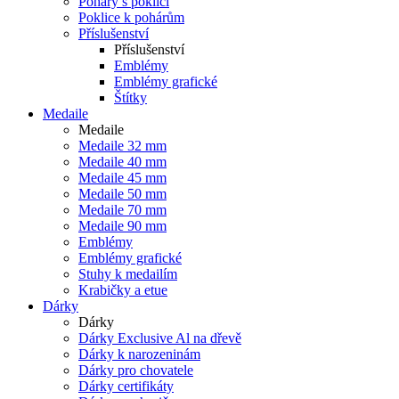
Poháry s poklicí
Poklice k pohárům
Příslušenství
Příslušenství
Emblémy
Emblémy grafické
Štítky
Medaile
Medaile
Medaile 32 mm
Medaile 40 mm
Medaile 45 mm
Medaile 50 mm
Medaile 70 mm
Medaile 90 mm
Emblémy
Emblémy grafické
Stuhy k medailím
Krabičky a etue
Dárky
Dárky
Dárky Exclusive Al na dřevě
Dárky k narozeninám
Dárky pro chovatele
Dárky certifikáty