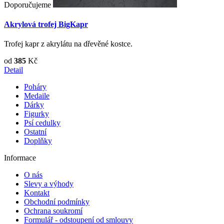
Doporučujeme
Akrylová trofej BigKapr
Trofej kapr z akrylátu na dřevěné kostce.
od
385
Kč
Detail
Poháry
Medaile
Dárky
Figurky
Psí cedulky
Ostatní
Doplňky
Informace
O nás
Slevy a výhody
Kontakt
Obchodní podmínky
Ochrana soukromí
Formulář - odstoupení od smlouvy