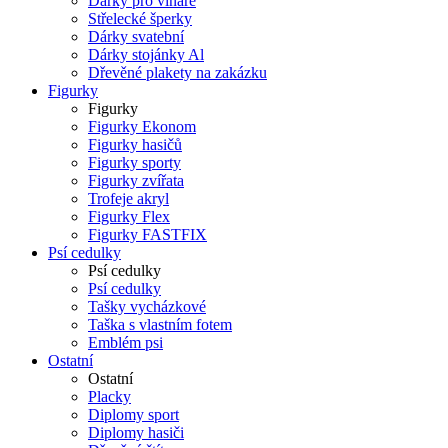
Dárky pro vinaře
Střelecké šperky
Dárky svatební
Dárky stojánky Al
Dřevěné plakety na zakázku
Figurky
Figurky
Figurky Ekonom
Figurky hasičů
Figurky sporty
Figurky zvířata
Trofeje akryl
Figurky Flex
Figurky FASTFIX
Psí cedulky
Psí cedulky
Psí cedulky
Tašky vycházkové
Taška s vlastním fotem
Emblém psi
Ostatní
Ostatní
Placky
Diplomy sport
Diplomy hasiči