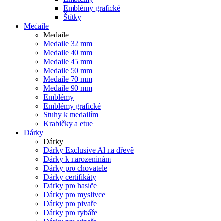
Emblémy grafické
Štítky
Medaile
Medaile
Medaile 32 mm
Medaile 40 mm
Medaile 45 mm
Medaile 50 mm
Medaile 70 mm
Medaile 90 mm
Emblémy
Emblémy grafické
Stuhy k medailím
Krabičky a etue
Dárky
Dárky
Dárky Exclusive Al na dřevě
Dárky k narozeninám
Dárky pro chovatele
Dárky certifikáty
Dárky pro hasiče
Dárky pro myslivce
Dárky pro pivaře
Dárky pro rybáře