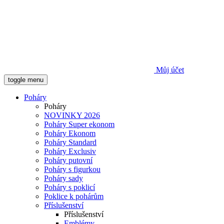
Můj účet
toggle menu
Poháry
Poháry
NOVINKY 2026
Poháry Super ekonom
Poháry Ekonom
Poháry Standard
Poháry Exclusiv
Poháry putovní
Poháry s figurkou
Poháry sady
Poháry s poklicí
Poklice k pohárům
Příslušenství
Příslušenství
Emblémy