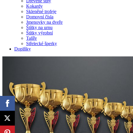
Dřevěné štíty
Kokardy
Skleněné trofeje
Domovní čísla
Jmenovky na dveře
Štítky na urnu
Štítky výrobní
Talíře
Střelecké šperky
Doplňky