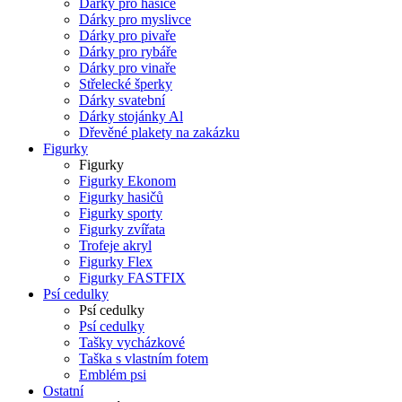
Dárky pro hasiče
Dárky pro myslivce
Dárky pro pivaře
Dárky pro rybáře
Dárky pro vinaře
Střelecké šperky
Dárky svatební
Dárky stojánky Al
Dřevěné plakety na zakázku
Figurky
Figurky
Figurky Ekonom
Figurky hasičů
Figurky sporty
Figurky zvířata
Trofeje akryl
Figurky Flex
Figurky FASTFIX
Psí cedulky
Psí cedulky
Psí cedulky
Tašky vycházkové
Taška s vlastním fotem
Emblém psi
Ostatní