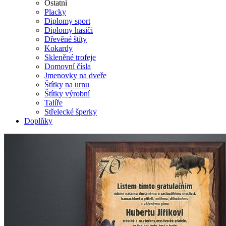
Ostatní
Placky
Diplomy sport
Diplomy hasiči
Dřevěné štíty
Kokardy
Skleněné trofeje
Domovní čísla
Jmenovky na dveře
Štítky na urnu
Štítky výrobní
Talíře
Střelecké šperky
Doplňky