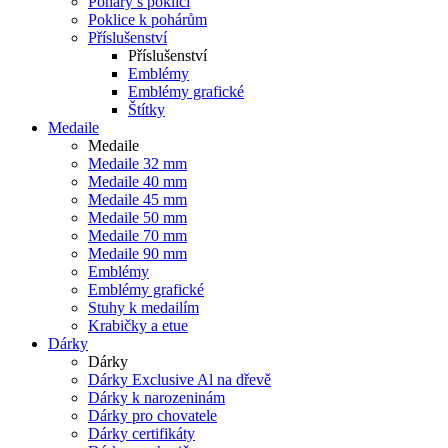
Poháry s poklicí
Poklice k pohárům
Příslušenství
Příslušenství
Emblémy
Emblémy grafické
Štítky
Medaile
Medaile
Medaile 32 mm
Medaile 40 mm
Medaile 45 mm
Medaile 50 mm
Medaile 70 mm
Medaile 90 mm
Emblémy
Emblémy grafické
Stuhy k medailím
Krabičky a etue
Dárky
Dárky
Dárky Exclusive Al na dřevě
Dárky k narozeninám
Dárky pro chovatele
Dárky certifikáty