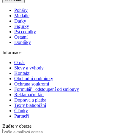
Poháry
Medaile
Dárky
Figurky
Psí cedulky
Ostatní
Doplňky
Informace
O nás
Slevy a výhody
Kontakt
Obchodní podmínky
Ochrana soukromí
Formulář - odstoupení od smlouvy
Reklamační řád
Doprava a platba
Texty blahopřání
Články
Partneři
Buďte v obraze