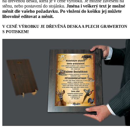
na dřevěnou desku, která je v ceně výrobku. Je možné zavěšení na
stěnu, nebo postavení do stojánku.
Jména i veškerý text je možné
měnit dle vašeho požadavku. Po vložení do košíku jej můžete
libovolně editovat a měnit.
V CENĚ VÝROBKU JE DŘEVĚNÁ DESKA A PLECH GRAWERTON
S POTISKEM!