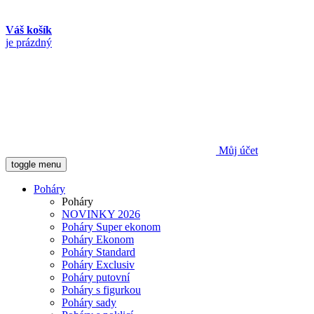
Váš košík
je prázdný
Můj účet
toggle menu
Poháry
Poháry
NOVINKY 2026
Poháry Super ekonom
Poháry Ekonom
Poháry Standard
Poháry Exclusiv
Poháry putovní
Poháry s figurkou
Poháry sady