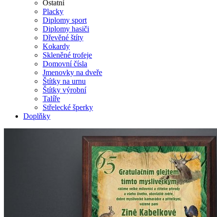
Ostatní
Placky
Diplomy sport
Diplomy hasiči
Dřevěné štíty
Kokardy
Skleněné trofeje
Domovní čísla
Jmenovky na dveře
Štítky na urnu
Štítky výrobní
Talíře
Střelecké šperky
Doplňky