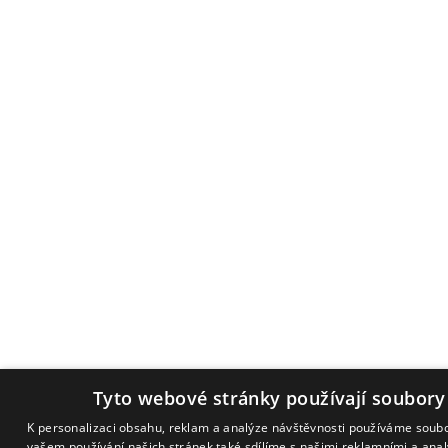
Tyto webové stránky používají soubory
K personalizaci obsahu, reklam a analýze návštěvnosti používáme soubo
vašem používání našich stránek také sdílíme s našimi reklamními a analy