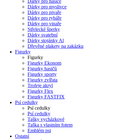
Dárky pro hasiče
Dárky pro myslivce
Dárky pro pivaře
Dárky pro rybáře
Dárky pro vinaře
Střelecké šperky
Dárky svatební
Dárky stojánky Al
Dřevěné plakety na zakázku
Figurky
Figurky
Figurky Ekonom
Figurky hasičů
Figurky sporty
Figurky zvířata
Trofeje akryl
Figurky Flex
Figurky FASTFIX
Psí cedulky
Psí cedulky
Psí cedulky
Tašky vycházkové
Taška s vlastním fotem
Emblém psi
Ostatní