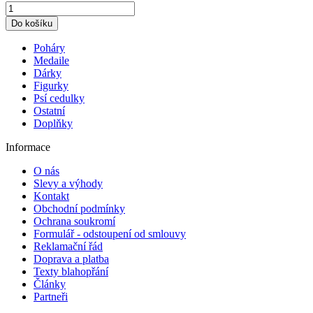
Poháry
Medaile
Dárky
Figurky
Psí cedulky
Ostatní
Doplňky
Informace
O nás
Slevy a výhody
Kontakt
Obchodní podmínky
Ochrana soukromí
Formulář - odstoupení od smlouvy
Reklamační řád
Doprava a platba
Texty blahopřání
Články
Partneři