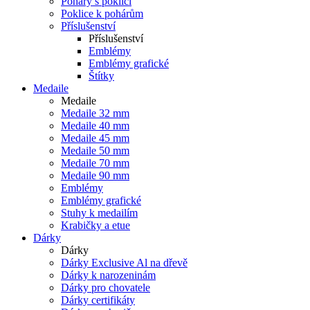
Poháry s poklicí
Poklice k pohárům
Příslušenství
Příslušenství
Emblémy
Emblémy grafické
Štítky
Medaile
Medaile
Medaile 32 mm
Medaile 40 mm
Medaile 45 mm
Medaile 50 mm
Medaile 70 mm
Medaile 90 mm
Emblémy
Emblémy grafické
Stuhy k medailím
Krabičky a etue
Dárky
Dárky
Dárky Exclusive Al na dřevě
Dárky k narozeninám
Dárky pro chovatele
Dárky certifikáty