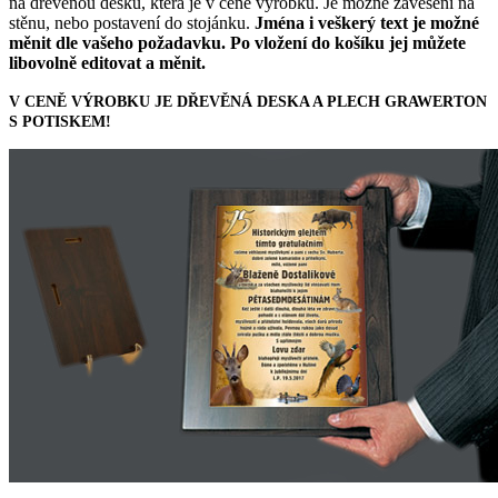
na dřevěnou desku, která je v ceně výrobku. Je možné zavěšení na
stěnu, nebo postavení do stojánku.
Jména i veškerý text je možné
měnit dle vašeho požadavku. Po vložení do košíku jej můžete
libovolně editovat a měnit.
V CENĚ VÝROBKU JE DŘEVĚNÁ DESKA A PLECH GRAWERTON
S POTISKEM!