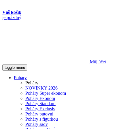
Váš košík
je prázdný
Můj účet
toggle menu
Poháry
Poháry
NOVINKY 2026
Poháry Super ekonom
Poháry Ekonom
Poháry Standard
Poháry Exclusiv
Poháry putovní
Poháry s figurkou
Poháry sady