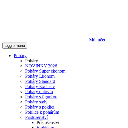
Můj účet
toggle menu
Poháry
Poháry
NOVINKY 2026
Poháry Super ekonom
Poháry Ekonom
Poháry Standard
Poháry Exclusiv
Poháry putovní
Poháry s figurkou
Poháry sady
Poháry s poklicí
Poklice k pohárům
Příslušenství
Příslušenství
Emblémy