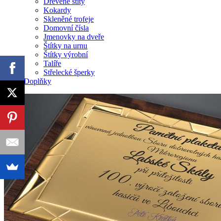
Dřevěné štíty
Kokardy
Skleněné trofeje
Domovní čísla
Jmenovky na dveře
Štítky na urnu
Štítky výrobní
Talíře
Střelecké šperky
Doplňky