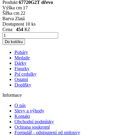
Produkt
67720G2T dřevo
Výška cm
17
Šířka cm
22
Barva
Zlatá
Dostupnost
10 ks
Cena
454
Kč
Poháry
Medaile
Dárky
Figurky
Psí cedulky
Ostatní
Doplňky
Informace
O nás
Slevy a výhody
Kontakt
Obchodní podmínky
Ochrana soukromí
Formulář - odstoupení od smlouvy