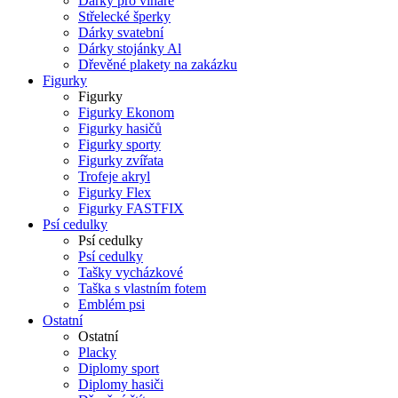
Dárky pro vinaře
Střelecké šperky
Dárky svatební
Dárky stojánky Al
Dřevěné plakety na zakázku
Figurky
Figurky
Figurky Ekonom
Figurky hasičů
Figurky sporty
Figurky zvířata
Trofeje akryl
Figurky Flex
Figurky FASTFIX
Psí cedulky
Psí cedulky
Psí cedulky
Tašky vycházkové
Taška s vlastním fotem
Emblém psi
Ostatní
Ostatní
Placky
Diplomy sport
Diplomy hasiči