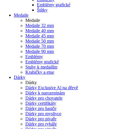
Emblémy grafické
Štítky
Medaile
Medaile
Medaile 32 mm
Medaile 40 mm
Medaile 45 mm
Medaile 50 mm
Medaile 70 mm
Medaile 90 mm
Emblémy
Emblémy grafické
Stuhy k medailím
Krabičky a etue
Dárky
Dárky
Dárky Exclusive Al na dřevě
Dárky k narozeninám
Dárky pro chovatele
Dárky certifikáty
Dárky pro hasiče
Dárky pro myslivce
Dárky pro pivaře
Dárky pro rybáře