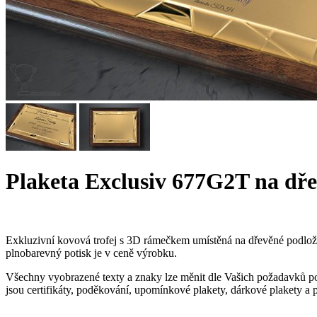
Plaketa Exclusiv 677G2T na dř
Exkluzivní kovová trofej s 3D rámečkem umístěná na dřevěné podlož
plnobarevný potisk je v ceně výrobku.
Všechny vyobrazené texty a znaky lze měnit dle Vašich požadavků po 
jsou certifikáty, poděkování, upomínkové plakety, dárkové plakety a 