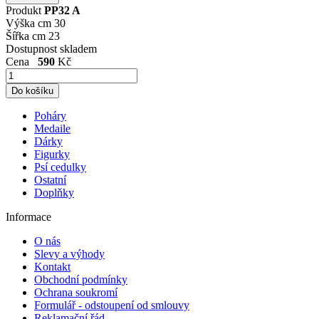
Produkt
PP32 A
Výška cm
30
Šířka cm
23
Dostupnost
skladem
Cena
590
Kč
Poháry
Medaile
Dárky
Figurky
Psí cedulky
Ostatní
Doplňky
Informace
O nás
Slevy a výhody
Kontakt
Obchodní podmínky
Ochrana soukromí
Formulář - odstoupení od smlouvy
Reklamační řád