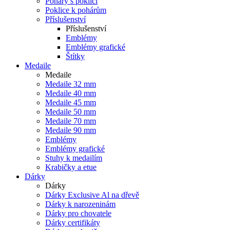
Poháry s poklicí
Poklice k pohárům
Příslušenství
Příslušenství
Emblémy
Emblémy grafické
Štítky
Medaile
Medaile
Medaile 32 mm
Medaile 40 mm
Medaile 45 mm
Medaile 50 mm
Medaile 70 mm
Medaile 90 mm
Emblémy
Emblémy grafické
Stuhy k medailím
Krabičky a etue
Dárky
Dárky
Dárky Exclusive Al na dřevě
Dárky k narozeninám
Dárky pro chovatele
Dárky certifikáty