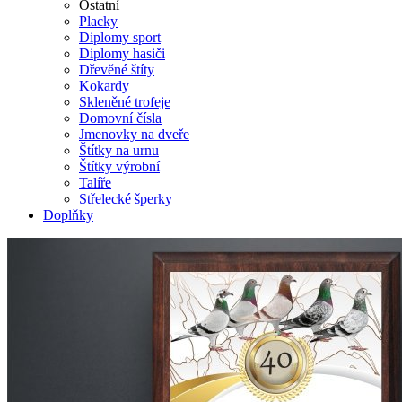
Ostatní
Placky
Diplomy sport
Diplomy hasiči
Dřevěné štíty
Kokardy
Skleněné trofeje
Domovní čísla
Jmenovky na dveře
Štítky na urnu
Štítky výrobní
Talíře
Střelecké šperky
Doplňky