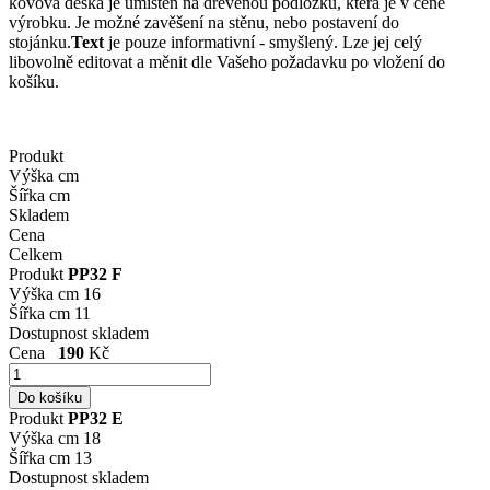
kovová deska je umístěn na dřevěnou podložku, která je v ceně
výrobku. Je možné zavěšení na stěnu, nebo postavení do
stojánku.
Text
je pouze informativní - smyšlený. Lze jej celý
libovolně editovat a měnit dle Vašeho požadavku po vložení do
košíku.
Produkt
Výška cm
Šířka cm
Skladem
Cena
Celkem
Produkt
PP32 F
Výška cm
16
Šířka cm
11
Dostupnost
skladem
Cena
190
Kč
Produkt
PP32 E
Výška cm
18
Šířka cm
13
Dostupnost
skladem