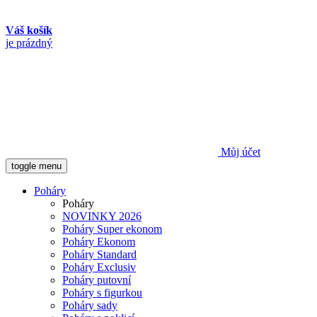
Váš košík
je prázdný
Můj účet
toggle menu
Poháry
Poháry
NOVINKY 2026
Poháry Super ekonom
Poháry Ekonom
Poháry Standard
Poháry Exclusiv
Poháry putovní
Poháry s figurkou
Poháry sady