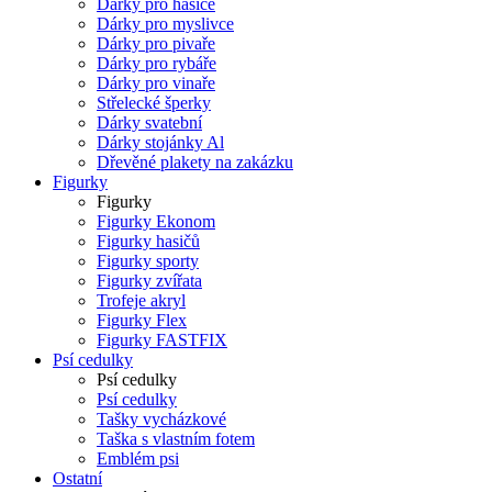
Dárky pro hasiče
Dárky pro myslivce
Dárky pro pivaře
Dárky pro rybáře
Dárky pro vinaře
Střelecké šperky
Dárky svatební
Dárky stojánky Al
Dřevěné plakety na zakázku
Figurky
Figurky
Figurky Ekonom
Figurky hasičů
Figurky sporty
Figurky zvířata
Trofeje akryl
Figurky Flex
Figurky FASTFIX
Psí cedulky
Psí cedulky
Psí cedulky
Tašky vycházkové
Taška s vlastním fotem
Emblém psi
Ostatní