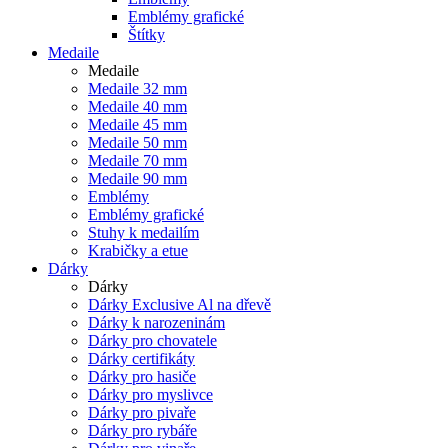
Emblémy grafické
Štítky
Medaile
Medaile
Medaile 32 mm
Medaile 40 mm
Medaile 45 mm
Medaile 50 mm
Medaile 70 mm
Medaile 90 mm
Emblémy
Emblémy grafické
Stuhy k medailím
Krabičky a etue
Dárky
Dárky
Dárky Exclusive Al na dřevě
Dárky k narozeninám
Dárky pro chovatele
Dárky certifikáty
Dárky pro hasiče
Dárky pro myslivce
Dárky pro pivaře
Dárky pro rybáře