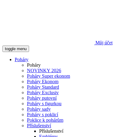
Můj účet
toggle menu
Poháry
Poháry
NOVINKY 2026
Poháry Super ekonom
Poháry Ekonom
Poháry Standard
Poháry Exclusiv
Poháry putovní
Poháry s figurkou
Poháry sady
Poháry s poklicí
Poklice k pohárům
Příslušenství
Příslušenství
Emblémy