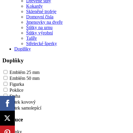
Dřevěné štíty
Kokardy
Skleněné trofeje
Domovní čísla
Jmenovky na dveře
Štítky na urnu
Štítky výrobní
Talíře
Střelecké šperky
Doplňky
Doplňky
Emblém 25 mm
Emblém 50 mm
Figurka
Poklice
Stuha
Štítek kovový
Štítek samolepící
Instituce
Banky