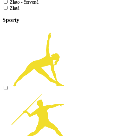
Zlato - červená
Zlatá
Sporty