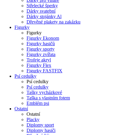
Dárky pro vinaře
Střelecké šperky
Dárky svatební
Dárky stojánky Al
Dřevěné plakety na zakázku
Figurky
Figurky
Figurky Ekonom
Figurky hasičů
Figurky sporty
Figurky zvířata
Trofeje akryl
Figurky Flex
Figurky FASTFIX
Psí cedulky
Psí cedulky
Psí cedulky
Tašky vycházkové
Taška s vlastním fotem
Emblém psi
Ostatní
Ostatní
Placky
Diplomy sport
Diplomy hasiči