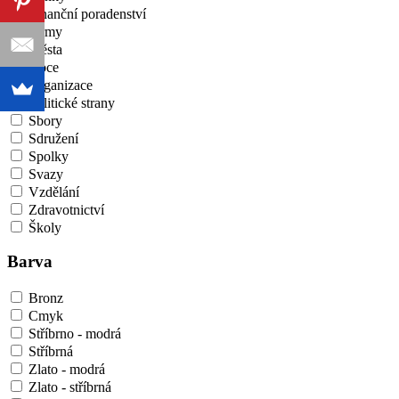
Finanční poradenství
Firmy
Města
Obce
Organizace
Politické strany
Sbory
Sdružení
Spolky
Svazy
Vzdělání
Zdravotnictví
Školy
Barva
Bronz
Cmyk
Stříbrno - modrá
Stříbrná
Zlato - modrá
Zlato - stříbrná