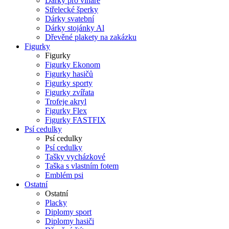
Dárky pro vinaře
Střelecké šperky
Dárky svatební
Dárky stojánky Al
Dřevěné plakety na zakázku
Figurky
Figurky
Figurky Ekonom
Figurky hasičů
Figurky sporty
Figurky zvířata
Trofeje akryl
Figurky Flex
Figurky FASTFIX
Psí cedulky
Psí cedulky
Psí cedulky
Tašky vycházkové
Taška s vlastním fotem
Emblém psi
Ostatní
Ostatní
Placky
Diplomy sport
Diplomy hasiči