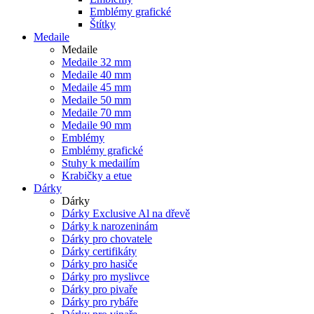
Emblémy grafické
Štítky
Medaile
Medaile
Medaile 32 mm
Medaile 40 mm
Medaile 45 mm
Medaile 50 mm
Medaile 70 mm
Medaile 90 mm
Emblémy
Emblémy grafické
Stuhy k medailím
Krabičky a etue
Dárky
Dárky
Dárky Exclusive Al na dřevě
Dárky k narozeninám
Dárky pro chovatele
Dárky certifikáty
Dárky pro hasiče
Dárky pro myslivce
Dárky pro pivaře
Dárky pro rybáře