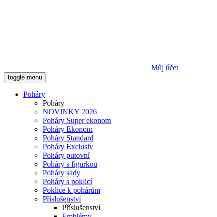
Můj účet
toggle menu
Poháry
Poháry
NOVINKY 2026
Poháry Super ekonom
Poháry Ekonom
Poháry Standard
Poháry Exclusiv
Poháry putovní
Poháry s figurkou
Poháry sady
Poháry s poklicí
Poklice k pohárům
Příslušenství
Příslušenství
Emblémy