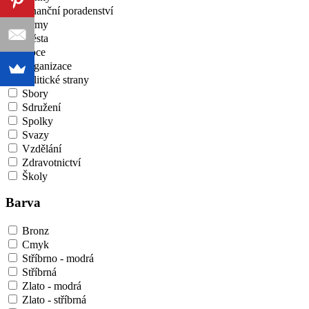
Finanční poradenství
Firmy
Města
Obce
Organizace
Politické strany
Sbory
Sdružení
Spolky
Svazy
Vzdělání
Zdravotnictví
Školy
Barva
Bronz
Cmyk
Stříbrno - modrá
Stříbrná
Zlato - modrá
Zlato - stříbrná