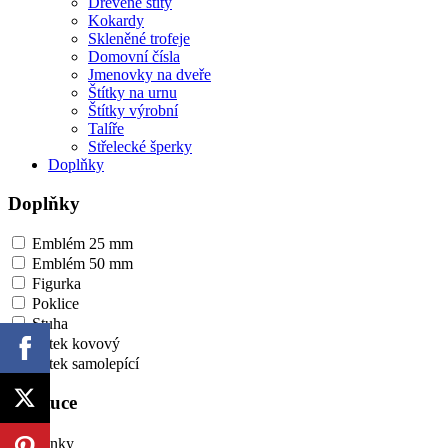
Dřevěné štíty
Kokardy
Skleněné trofeje
Domovní čísla
Jmenovky na dveře
Štítky na urnu
Štítky výrobní
Talíře
Střelecké šperky
Doplňky
Doplňky
Emblém 25 mm
Emblém 50 mm
Figurka
Poklice
Stuha
Štítek kovový
Štítek samolepící
Instituce
Banky