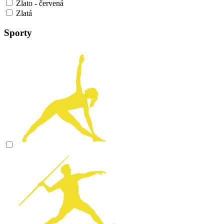
Zlato - červená
Zlatá
Sporty