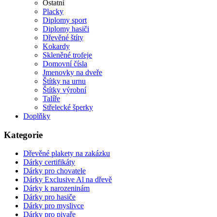
Ostatní
Placky
Diplomy sport
Diplomy hasiči
Dřevěné štíty
Kokardy
Skleněné trofeje
Domovní čísla
Jmenovky na dveře
Štítky na urnu
Štítky výrobní
Talíře
Střelecké šperky
Doplňky
Kategorie
Dřevěné plakety na zakázku
Dárky certifikáty
Dárky pro chovatele
Dárky Exclusive Al na dřevě
Dárky k narozeninám
Dárky pro hasiče
Dárky pro myslivce
Dárky pro pivaře