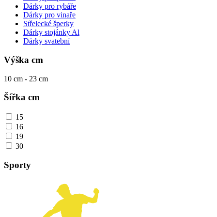
Dárky pro rybáře
Dárky pro vinaře
Střelecké šperky
Dárky stojánky Al
Dárky svatební
Výška cm
10
cm -
23
cm
Šířka cm
15
16
19
30
Sporty