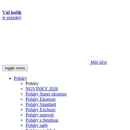
Váš košík
je prázdný
Můj účet
toggle menu
Poháry
Poháry
NOVINKY 2026
Poháry Super ekonom
Poháry Ekonom
Poháry Standard
Poháry Exclusiv
Poháry putovní
Poháry s figurkou
Poháry sady