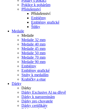
Poháry s poklicí
Poklice k pohárům
Příslušenství
Příslušenství
Emblémy
Emblémy grafické
Štítky
Medaile
Medaile
Medaile 32 mm
Medaile 40 mm
Medaile 45 mm
Medaile 50 mm
Medaile 70 mm
Medaile 90 mm
Emblémy
Emblémy grafické
Stuhy k medailím
Krabičky a etue
Dárky
Dárky
Dárky Exclusive Al na dřevě
Dárky k narozeninám
Dárky pro chovatele
Dárky certifikáty