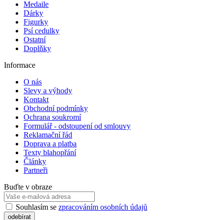
Medaile
Dárky
Figurky
Psí cedulky
Ostatní
Doplňky
Informace
O nás
Slevy a výhody
Kontakt
Obchodní podmínky
Ochrana soukromí
Formulář - odstoupení od smlouvy
Reklamační řád
Doprava a platba
Texty blahopřání
Články
Partneři
Buďte v obraze
Souhlasím se
zpracováním osobních údajů