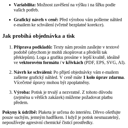
Variabilita:
Možnost zavěšení na výšku i na šířku podle
vašich potřeb.
Grafický návrh v ceně:
Před výrobou vám pošleme náhled
e-mailem ke schválení (včetně bezplatné korekce).
Jak probíhá objednávka a tisk
Příprava podkladů:
Texty nám prosím zasílejte v textové
podobě (abychom je mohli zkopírovat a předešli tak
překlepům). Loga a grafiku prosíme v lepší kvalitě, ideálně
ve
vektorovém formátu / v křivkách
(PDF, EPS, SVG, AI).
Návrh ke schválení:
Po přijetí objednávky vám e-mailem
zašleme grafický náhled. V ceně máte
1 kolo úprav zdarma
.
Vícečetné úpravy mohou být zpoplatněny.
Výroba:
Potisk je trvalý a nezvratné. Z tohoto důvodu
(zejména u větších zakázek) můžeme požadovat platbu
předem.
Pokyny k údržbě:
Plaketa je určena do interiéru. Dřevo ošetřujte
pouze suchým, jemným hadříkem. I když je potisk nesmazatelný,
nepoužívejte agresivní chemické čisticí prostředky.