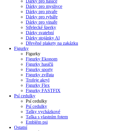
Dárky pro hasiče
Dárky pro myslivce
Dárky pro pivaře
Dárky pro rybáře
Dárky pro vinaře
Střelecké šperky
Dárky svatební
Dárky stojánky Al
Dřevěné plakety na zakázku
Figurky
Figurky
Figurky Ekonom
Figurky hasičů
Figurky sporty
Figurky zvířata
Trofeje akryl
Figurky Flex
Figurky FASTFIX
Psí cedulky
Psí cedulky
Psí cedulky
Tašky vycházkové
Taška s vlastním fotem
Emblém psi
Ostatní