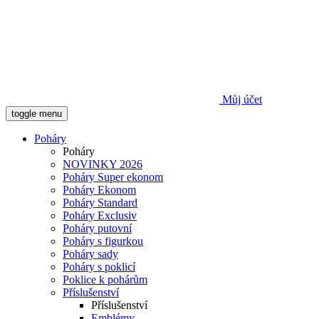
Můj účet
toggle menu
Poháry
Poháry
NOVINKY 2026
Poháry Super ekonom
Poháry Ekonom
Poháry Standard
Poháry Exclusiv
Poháry putovní
Poháry s figurkou
Poháry sady
Poháry s poklicí
Poklice k pohárům
Příslušenství
Příslušenství
Emblémy