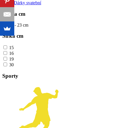
Dárky svatební
Výška cm
10
cm -
23
cm
Šířka cm
15
16
19
30
Sporty