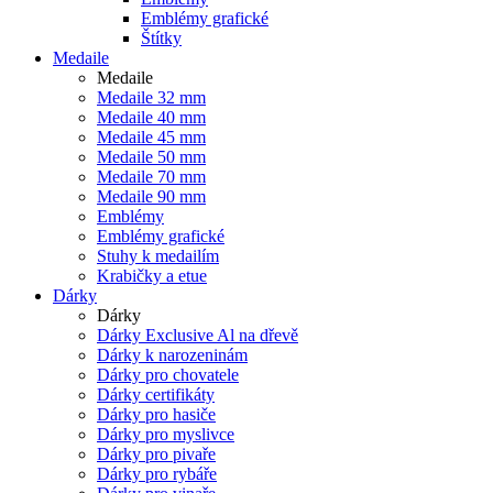
Emblémy grafické
Štítky
Medaile
Medaile
Medaile 32 mm
Medaile 40 mm
Medaile 45 mm
Medaile 50 mm
Medaile 70 mm
Medaile 90 mm
Emblémy
Emblémy grafické
Stuhy k medailím
Krabičky a etue
Dárky
Dárky
Dárky Exclusive Al na dřevě
Dárky k narozeninám
Dárky pro chovatele
Dárky certifikáty
Dárky pro hasiče
Dárky pro myslivce
Dárky pro pivaře
Dárky pro rybáře