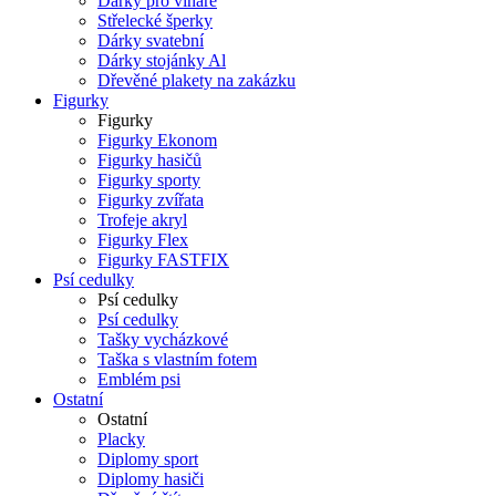
Dárky pro vinaře
Střelecké šperky
Dárky svatební
Dárky stojánky Al
Dřevěné plakety na zakázku
Figurky
Figurky
Figurky Ekonom
Figurky hasičů
Figurky sporty
Figurky zvířata
Trofeje akryl
Figurky Flex
Figurky FASTFIX
Psí cedulky
Psí cedulky
Psí cedulky
Tašky vycházkové
Taška s vlastním fotem
Emblém psi
Ostatní
Ostatní
Placky
Diplomy sport
Diplomy hasiči