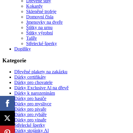
Dřevěné štíty
Kokardy
Skleněné trofeje
Domovní čísla
Jmenovky na dveře
Štítky na urnu
Štítky výrobní
Talíře
Střelecké šperky
Doplňky
Kategorie
Dřevěné plakety na zakázku
Dárky certifikáty
Dárky pro chovatele
Dárky Exclusive Al na dřevě
Dárky k narozeninám
Dárky pro hasiče
Dárky pro myslivce
Dárky pro pivaře
Dárky pro rybáře
Dárky pro vinaře
Střelecké šperky
Dárky stojánky Al