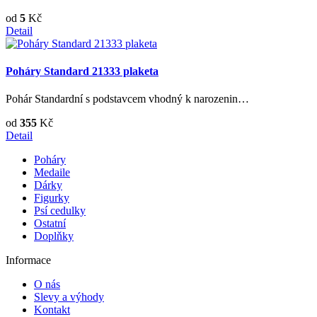
od
5
Kč
Detail
Poháry Standard 21333 plaketa
Pohár Standardní s podstavcem vhodný k narozenin…
od
355
Kč
Detail
Poháry
Medaile
Dárky
Figurky
Psí cedulky
Ostatní
Doplňky
Informace
O nás
Slevy a výhody
Kontakt