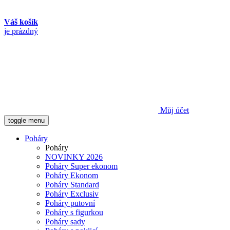
Váš košík
je prázdný
Můj účet
toggle menu
Poháry
Poháry
NOVINKY 2026
Poháry Super ekonom
Poháry Ekonom
Poháry Standard
Poháry Exclusiv
Poháry putovní
Poháry s figurkou
Poháry sady