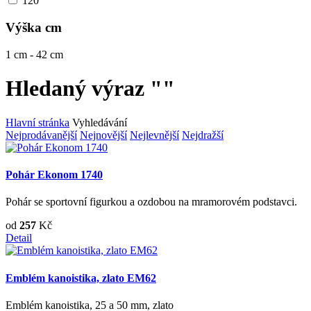
120
Výška cm
1
cm -
42
cm
Hledaný výraz ""
Hlavní stránka
Vyhledávání
Nejprodávanější
Nejnovější
Nejlevnější
Nejdražší
Pohár Ekonom 1740
Pohár se sportovní figurkou a ozdobou na mramorovém podstavci.
od
257
Kč
Detail
Emblém kanoistika, zlato EM62
Emblém kanoistika, 25 a 50 mm, zlato