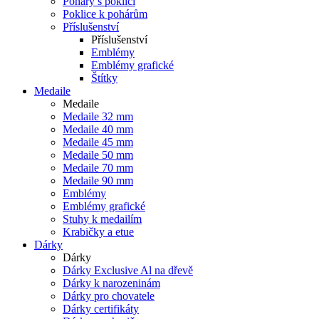
Poháry s poklicí
Poklice k pohárům
Příslušenství
Příslušenství
Emblémy
Emblémy grafické
Štítky
Medaile
Medaile
Medaile 32 mm
Medaile 40 mm
Medaile 45 mm
Medaile 50 mm
Medaile 70 mm
Medaile 90 mm
Emblémy
Emblémy grafické
Stuhy k medailím
Krabičky a etue
Dárky
Dárky
Dárky Exclusive Al na dřevě
Dárky k narozeninám
Dárky pro chovatele
Dárky certifikáty