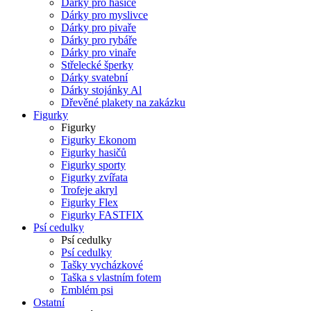
Dárky pro hasiče
Dárky pro myslivce
Dárky pro pivaře
Dárky pro rybáře
Dárky pro vinaře
Střelecké šperky
Dárky svatební
Dárky stojánky Al
Dřevěné plakety na zakázku
Figurky
Figurky
Figurky Ekonom
Figurky hasičů
Figurky sporty
Figurky zvířata
Trofeje akryl
Figurky Flex
Figurky FASTFIX
Psí cedulky
Psí cedulky
Psí cedulky
Tašky vycházkové
Taška s vlastním fotem
Emblém psi
Ostatní