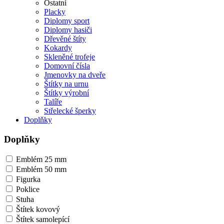
Ostatní
Placky
Diplomy sport
Diplomy hasiči
Dřevěné štíty
Kokardy
Skleněné trofeje
Domovní čísla
Jmenovky na dveře
Štítky na urnu
Štítky výrobní
Talíře
Střelecké šperky
Doplňky
Doplňky
Emblém 25 mm
Emblém 50 mm
Figurka
Poklice
Stuha
Štítek kovový
Štítek samolepící