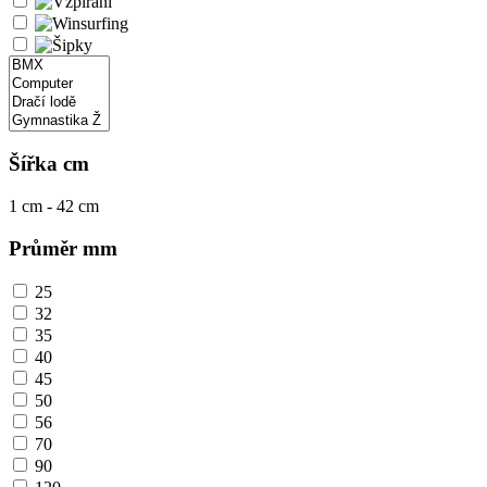
Šířka cm
1
cm -
42
cm
Průměr mm
25
32
35
40
45
50
56
70
90