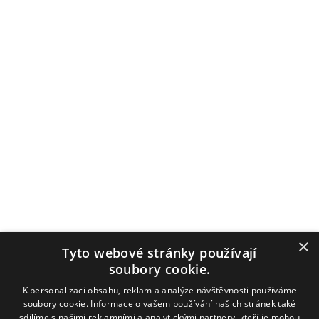
×
Tyto webové stránky používají
soubory cookie.
K personalizaci obsahu, reklam a analýze návštěvnosti používáme
+420 603 582 078
soubory cookie. Informace o vašem používání našich stránek také
sportovni-pohary@seznam.cz
sdílíme s našimi reklamními a analytickými partnery, kteří je mohou