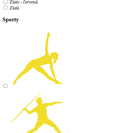
Zlato - červená
Zlatá
Sporty