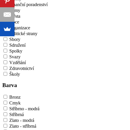
Finanční poradenství
Firmy
Města
Obce
Organizace
Politické strany
Sbory
Sdružení
Spolky
Svazy
Vzdělání
Zdravotnictví
Školy
Barva
Bronz
Cmyk
Stříbrno - modrá
Stříbrná
Zlato - modrá
Zlato - stříbrná