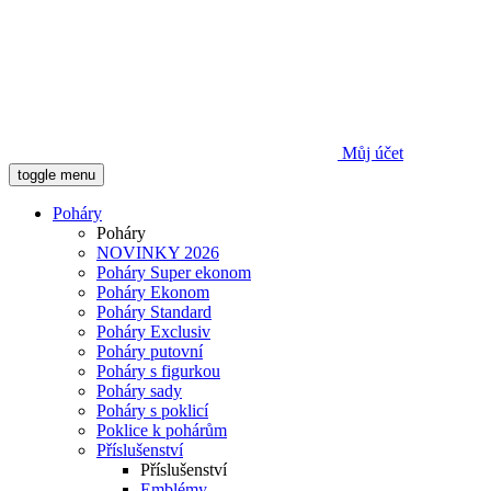
Můj účet
toggle menu
Poháry
Poháry
NOVINKY 2026
Poháry Super ekonom
Poháry Ekonom
Poháry Standard
Poháry Exclusiv
Poháry putovní
Poháry s figurkou
Poháry sady
Poháry s poklicí
Poklice k pohárům
Příslušenství
Příslušenství
Emblémy