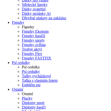
Dárky pro vinaře
Střelecké šperky
Dárky svatební
Dárky stojánky Al
Dřevěné plakety na zakázku
Figurky
Figurky
Figurky Ekonom
Figurky hasičů
Figurky sporty
Figurky zvířata
Trofeje akryl
Figurky Flex
Figurky FASTFIX
Psí cedulky
Psí cedulky
Psí cedulky
Tašky vycházkové
Taška s vlastním fotem
Emblém psi
Ostatní
Ostatní
Placky
Diplomy sport
Diplomy hasiči