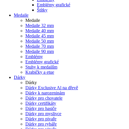
Emblémy grafické
Štítky
Medaile
Medaile
Medaile 32 mm
Medaile 40 mm
Medaile 45 mm
Medaile 50 mm
Medaile 70 mm
Medaile 90 mm
Emblémy
Emblémy grafické
Stuhy k medailím
Krabičky a etue
Dárky
Dárky
Dárky Exclusive Al na dřevě
Dárky k narozeninám
Dárky pro chovatele
Dárky certifikáty
Dárky pro hasiče
Dárky pro myslivce
Dárky pro pivaře
Dárky pro rybáře