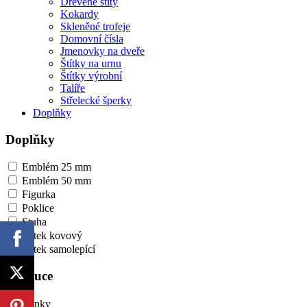
Dřevěné štíty
Kokardy
Skleněné trofeje
Domovní čísla
Jmenovky na dveře
Štítky na urnu
Štítky výrobní
Talíře
Střelecké šperky
Doplňky
Doplňky
Emblém 25 mm
Emblém 50 mm
Figurka
Poklice
Stuha
Štítek kovový
Štítek samolepící
Instituce
Banky