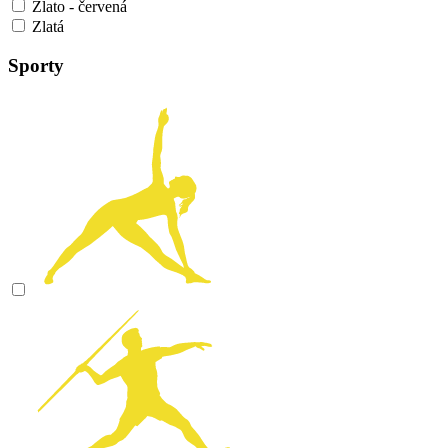
Zlato - červená
Zlatá
Sporty