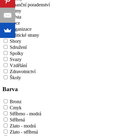
Finanční poradenství
Firmy
Města
Obce
Organizace
Politické strany
Sbory
Sdružení
Spolky
Svazy
Vzdělání
Zdravotnictví
Školy
Barva
Bronz
Cmyk
Stříbrno - modrá
Stříbrná
Zlato - modrá
Zlato - stříbrná