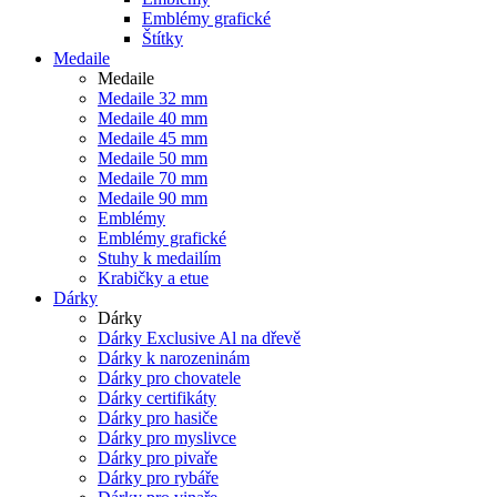
Emblémy grafické
Štítky
Medaile
Medaile
Medaile 32 mm
Medaile 40 mm
Medaile 45 mm
Medaile 50 mm
Medaile 70 mm
Medaile 90 mm
Emblémy
Emblémy grafické
Stuhy k medailím
Krabičky a etue
Dárky
Dárky
Dárky Exclusive Al na dřevě
Dárky k narozeninám
Dárky pro chovatele
Dárky certifikáty
Dárky pro hasiče
Dárky pro myslivce
Dárky pro pivaře
Dárky pro rybáře