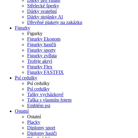
Dárky pro vinaře
Střelecké šperky
Dárky svatební
Dárky stojánky Al
Dřevěné plakety na zakázku
Figurky
Figurky
Figurky Ekonom
Figurky hasičů
Figurky sporty
Figurky zvířata
Trofeje akryl
Figurky Flex
Figurky FASTFIX
Psí cedulky
Psí cedulky
Psí cedulky
Tašky vycházkové
Taška s vlastním fotem
Emblém psi
Ostatní
Ostatní
Placky
Diplomy sport
Diplomy hasiči