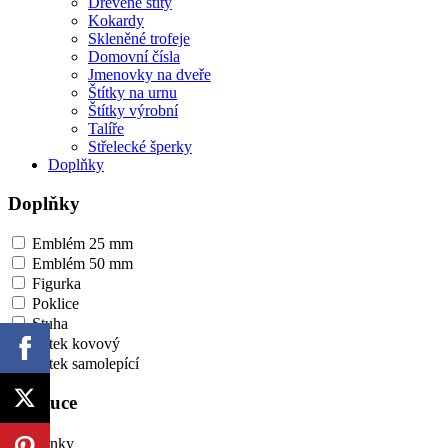
Dřevěné štíty
Kokardy
Skleněné trofeje
Domovní čísla
Jmenovky na dveře
Štítky na urnu
Štítky výrobní
Talíře
Střelecké šperky
Doplňky
Doplňky
Emblém 25 mm
Emblém 50 mm
Figurka
Poklice
Stuha
Štítek kovový
Štítek samolepící
Instituce
Banky