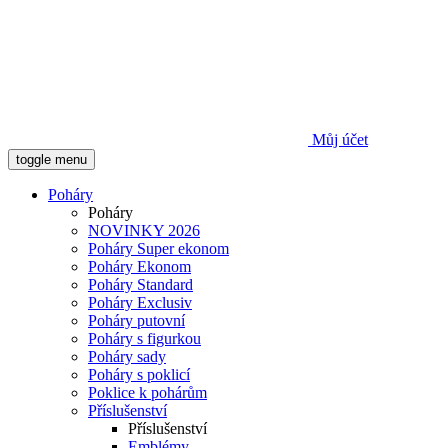
Můj účet
toggle menu
Poháry
Poháry
NOVINKY 2026
Poháry Super ekonom
Poháry Ekonom
Poháry Standard
Poháry Exclusiv
Poháry putovní
Poháry s figurkou
Poháry sady
Poháry s poklicí
Poklice k pohárům
Příslušenství
Příslušenství
Emblémy