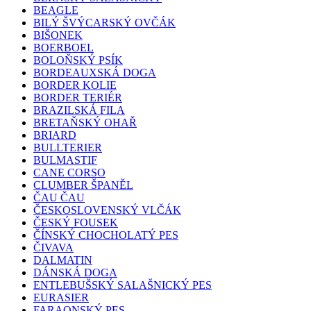
BEAGLE
BILÝ ŠVÝCARSKÝ OVČÁK
BIŠONEK
BOERBOEL
BOLOŇSKÝ PSÍK
BORDEAUXSKÁ DOGA
BORDER KOLIE
BORDER TERIÉR
BRAZILSKÁ FILA
BRETAŇSKÝ OHAŘ
BRIARD
BULLTERIER
BULMASTIF
CANE CORSO
CLUMBER ŠPANĚL
ČAU ČAU
ČESKOSLOVENSKÝ VLČÁK
ČESKÝ FOUSEK
ČÍNSKÝ CHOCHOLATÝ PES
ČIVAVA
DALMATIN
DÁNSKÁ DOGA
ENTLEBUŠSKÝ SALAŠNICKÝ PES
EURASIER
FARAONSKÝ PES