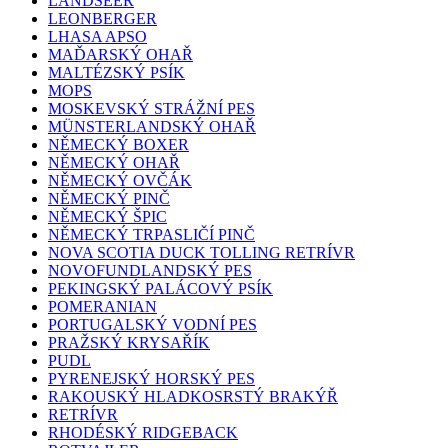
LANDSEER
LEONBERGER
LHASA APSO
MAĎARSKÝ OHAŘ
MALTÉZSKÝ PSÍK
MOPS
MOSKEVSKÝ STRÁŽNÍ PES
MÜNSTERLANDSKÝ OHAŘ
NĚMECKÝ BOXER
NĚMECKÝ OHAŘ
NĚMECKÝ OVČÁK
NĚMECKÝ PINČ
NĚMECKÝ ŠPIC
NĚMECKÝ TRPASLIČÍ PINČ
NOVA SCOTIA DUCK TOLLING RETRÍVR
NOVOFUNDLANDSKÝ PES
PEKINGSKÝ PALÁCOVÝ PSÍK
POMERANIAN
PORTUGALSKÝ VODNÍ PES
PRAŽSKÝ KRYSAŘÍK
PUDL
PYRENEJSKÝ HORSKÝ PES
RAKOUSKÝ HLADKOSRSTÝ BRAKÝŘ
RETRÍVR
RHODÉSKÝ RIDGEBACK