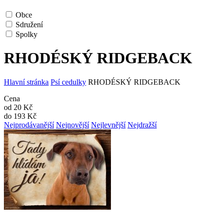
Obce
Sdružení
Spolky
RHODÉSKÝ RIDGEBACK
Hlavní stránka
Psí cedulky
RHODÉSKÝ RIDGEBACK
Cena
od
20
Kč
do
193
Kč
Nejprodávanější
Nejnovější
Nejlevnější
Nejdražší