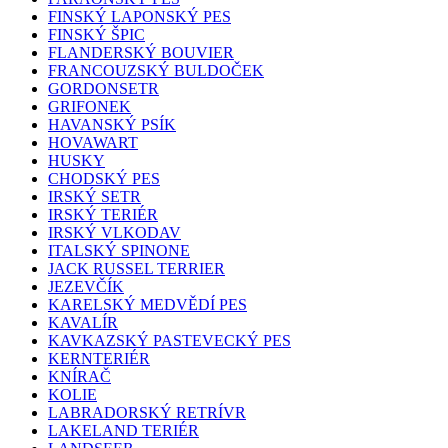
FINSKÝ LAPONSKÝ PES
FINSKÝ ŠPIC
FLANDERSKÝ BOUVIER
FRANCOUZSKÝ BULDOČEK
GORDONSETR
GRIFONEK
HAVANSKÝ PSÍK
HOVAWART
HUSKY
CHODSKÝ PES
IRSKÝ SETR
IRSKÝ TERIÉR
IRSKÝ VLKODAV
ITALSKÝ SPINONE
JACK RUSSEL TERRIER
JEZEVČÍK
KARELSKÝ MEDVĚDÍ PES
KAVALÍR
KAVKAZSKÝ PASTEVECKÝ PES
KERNTERIÉR
KNÍRAČ
KOLIE
LABRADORSKÝ RETRÍVR
LAKELAND TERIÉR