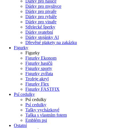
Dárky pro hasiče
Dárky pro myslivce
Dárky pro pivaře
Dárky pro rybáře
Dárky pro vinaře
Střelecké šperky
Dárky svatební
Dárky stojánky Al
Dřevěné plakety na zakázku
Figurky
Figurky
Figurky Ekonom
Figurky hasičů
Figurky sporty
Figurky zvířata
Trofeje akryl
Figurky Flex
Figurky FASTFIX
Psí cedulky
Psí cedulky
Psí cedulky
Tašky vycházkové
Taška s vlastním fotem
Emblém psi
Ostatní