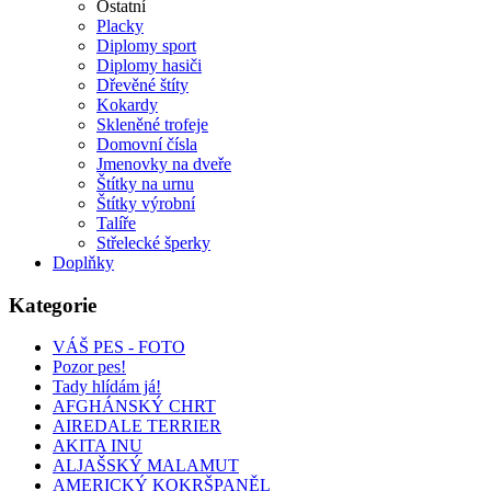
Ostatní
Placky
Diplomy sport
Diplomy hasiči
Dřevěné štíty
Kokardy
Skleněné trofeje
Domovní čísla
Jmenovky na dveře
Štítky na urnu
Štítky výrobní
Talíře
Střelecké šperky
Doplňky
Kategorie
VÁŠ PES - FOTO
Pozor pes!
Tady hlídám já!
AFGHÁNSKÝ CHRT
AIREDALE TERRIER
AKITA INU
ALJAŠSKÝ MALAMUT
AMERICKÝ KOKRŠPANĚL