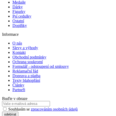
Medaile
Dárky
Figurky
Psí cedulky
Ostatní
Doplňky
Informace
O nás
Slevy a výhody
Kontakt
Obchodní podmínky
Ochrana soukromí
Formulář - odstoupení od smlouvy
Reklamační řád
Doprava a platba
Texty blahopřání
Články
Partneři
Buďte v obraze
Souhlasím se
zpracováním osobních údajů