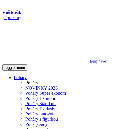
Váš košík
je prázdný
Můj účet
toggle menu
Poháry
Poháry
NOVINKY 2026
Poháry Super ekonom
Poháry Ekonom
Poháry Standard
Poháry Exclusiv
Poháry putovní
Poháry s figurkou
Poháry sady