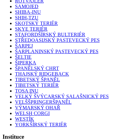
ROTVAJLER
SAMOJED
SHIBA-INU
SHIH-TZU
SKOTSKÝ TERIÉR
SKYE TERIÉR
STAFORDŠÍRSKÝ BULTERIÉR
STŘEDOASIJSKÝ PASTEVECKÝ PES
ŠARPEJ
ŠARPLANINSKÝ PASTEVECKÝ PES
ŠELTIE
ŠIPERKA
ŠPANĚLSKÝ CHRT
THAJSKÝ RIDGEBACK
TIBETSKÝ ŠPANĚL
TIBETSKÝ TERIÉR
TOSA INU
VELKÝ ŠVÝCARSKÝ SALAŠNICKÝ PES
VELŠŠPRINGERŠPANĚL
VÝMARSKÝ OHAŘ
WELSH CORGI
WESTÍK
YORKŠÍRSKÝ TERIÉR
Instituce