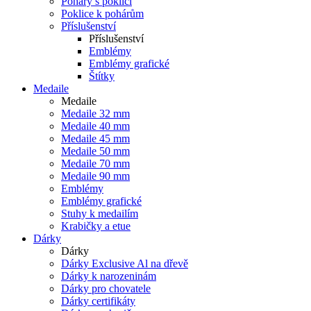
Poháry s poklicí
Poklice k pohárům
Příslušenství
Příslušenství
Emblémy
Emblémy grafické
Štítky
Medaile
Medaile
Medaile 32 mm
Medaile 40 mm
Medaile 45 mm
Medaile 50 mm
Medaile 70 mm
Medaile 90 mm
Emblémy
Emblémy grafické
Stuhy k medailím
Krabičky a etue
Dárky
Dárky
Dárky Exclusive Al na dřevě
Dárky k narozeninám
Dárky pro chovatele
Dárky certifikáty