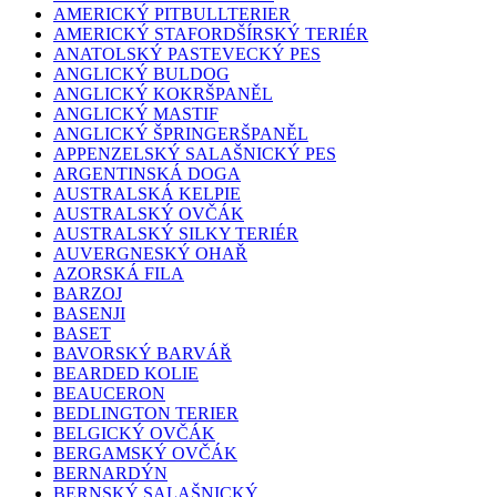
AMERICKÝ PITBULLTERIER
AMERICKÝ STAFORDŠÍRSKÝ TERIÉR
ANATOLSKÝ PASTEVECKÝ PES
ANGLICKÝ BULDOG
ANGLICKÝ KOKRŠPANĚL
ANGLICKÝ MASTIF
ANGLICKÝ ŠPRINGERŠPANĚL
APPENZELSKÝ SALAŠNICKÝ PES
ARGENTINSKÁ DOGA
AUSTRALSKÁ KELPIE
AUSTRALSKÝ OVČÁK
AUSTRALSKÝ SILKY TERIÉR
AUVERGNESKÝ OHAŘ
AZORSKÁ FILA
BARZOJ
BASENJI
BASET
BAVORSKÝ BARVÁŘ
BEARDED KOLIE
BEAUCERON
BEDLINGTON TERIER
BELGICKÝ OVČÁK
BERGAMSKÝ OVČÁK
BERNARDÝN
BERNSKÝ SALAŠNICKÝ