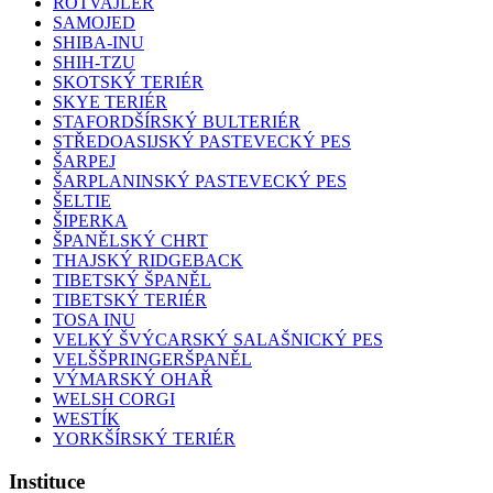
ROTVAJLER
SAMOJED
SHIBA-INU
SHIH-TZU
SKOTSKÝ TERIÉR
SKYE TERIÉR
STAFORDŠÍRSKÝ BULTERIÉR
STŘEDOASIJSKÝ PASTEVECKÝ PES
ŠARPEJ
ŠARPLANINSKÝ PASTEVECKÝ PES
ŠELTIE
ŠIPERKA
ŠPANĚLSKÝ CHRT
THAJSKÝ RIDGEBACK
TIBETSKÝ ŠPANĚL
TIBETSKÝ TERIÉR
TOSA INU
VELKÝ ŠVÝCARSKÝ SALAŠNICKÝ PES
VELŠŠPRINGERŠPANĚL
VÝMARSKÝ OHAŘ
WELSH CORGI
WESTÍK
YORKŠÍRSKÝ TERIÉR
Instituce