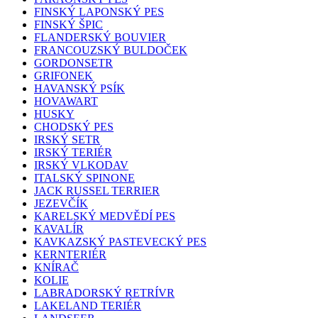
FINSKÝ LAPONSKÝ PES
FINSKÝ ŠPIC
FLANDERSKÝ BOUVIER
FRANCOUZSKÝ BULDOČEK
GORDONSETR
GRIFONEK
HAVANSKÝ PSÍK
HOVAWART
HUSKY
CHODSKÝ PES
IRSKÝ SETR
IRSKÝ TERIÉR
IRSKÝ VLKODAV
ITALSKÝ SPINONE
JACK RUSSEL TERRIER
JEZEVČÍK
KARELSKÝ MEDVĚDÍ PES
KAVALÍR
KAVKAZSKÝ PASTEVECKÝ PES
KERNTERIÉR
KNÍRAČ
KOLIE
LABRADORSKÝ RETRÍVR
LAKELAND TERIÉR