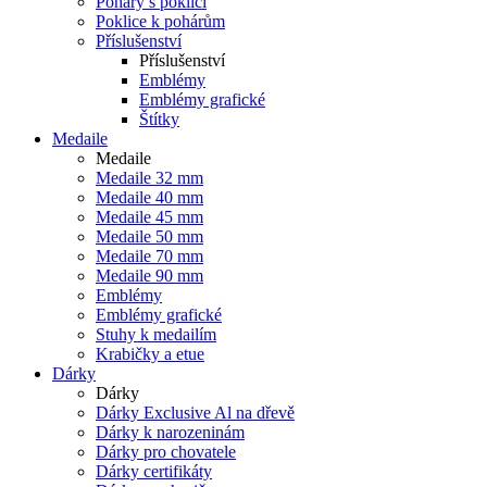
Poháry s poklicí
Poklice k pohárům
Příslušenství
Příslušenství
Emblémy
Emblémy grafické
Štítky
Medaile
Medaile
Medaile 32 mm
Medaile 40 mm
Medaile 45 mm
Medaile 50 mm
Medaile 70 mm
Medaile 90 mm
Emblémy
Emblémy grafické
Stuhy k medailím
Krabičky a etue
Dárky
Dárky
Dárky Exclusive Al na dřevě
Dárky k narozeninám
Dárky pro chovatele
Dárky certifikáty