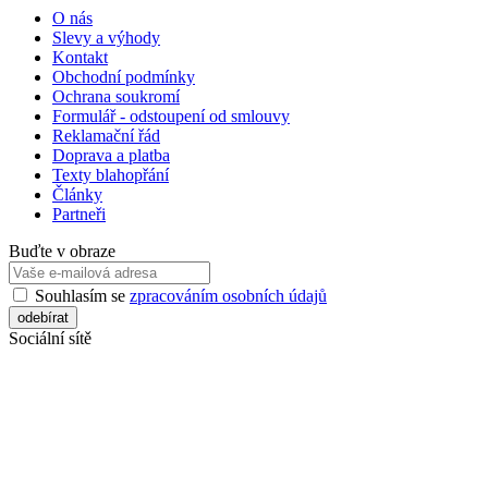
O nás
Slevy a výhody
Kontakt
Obchodní podmínky
Ochrana soukromí
Formulář - odstoupení od smlouvy
Reklamační řád
Doprava a platba
Texty blahopřání
Články
Partneři
Buďte v obraze
Souhlasím se
zpracováním osobních údajů
Sociální sítě