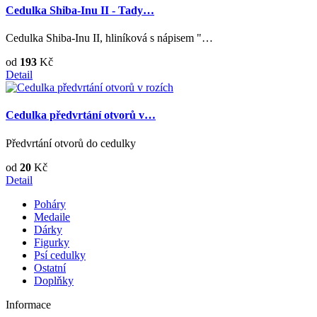
Cedulka Shiba-Inu II - Tady…
Cedulka Shiba-Inu II, hliníková s nápisem "…
od
193
Kč
Detail
Cedulka předvrtání otvorů v…
Předvrtání otvorů do cedulky
od
20
Kč
Detail
Poháry
Medaile
Dárky
Figurky
Psí cedulky
Ostatní
Doplňky
Informace