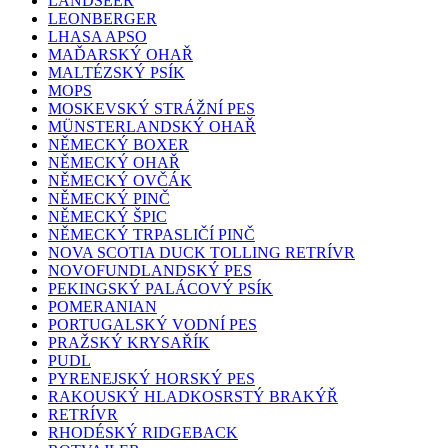
LANDSEER
LEONBERGER
LHASA APSO
MAĎARSKÝ OHAŘ
MALTÉZSKÝ PSÍK
MOPS
MOSKEVSKÝ STRÁŽNÍ PES
MÜNSTERLANDSKÝ OHAŘ
NĚMECKÝ BOXER
NĚMECKÝ OHAŘ
NĚMECKÝ OVČÁK
NĚMECKÝ PINČ
NĚMECKÝ ŠPIC
NĚMECKÝ TRPASLIČÍ PINČ
NOVA SCOTIA DUCK TOLLING RETRÍVR
NOVOFUNDLANDSKÝ PES
PEKINGSKÝ PALÁCOVÝ PSÍK
POMERANIAN
PORTUGALSKÝ VODNÍ PES
PRAŽSKÝ KRYSAŘÍK
PUDL
PYRENEJSKÝ HORSKÝ PES
RAKOUSKÝ HLADKOSRSTÝ BRAKÝŘ
RETRÍVR
RHODÉSKÝ RIDGEBACK