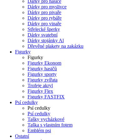
Dárky pro hasiče
Dárky pro myslivce
Dárky pro pivaře
Dárky pro rybáře
Dárky pro vinaře
Střelecké šperky
Dárky svatební
Dárky stojánky Al
Dřevěné plakety na zakázku
Figurky
Figurky
Figurky Ekonom
Figurky hasičů
Figurky sporty
Figurky zvířata
Trofeje akryl
Figurky Flex
Figurky FASTFIX
Psí cedulky
Psí cedulky
Psí cedulky
Tašky vycházkové
Taška s vlastním fotem
Emblém psi
Ostatní