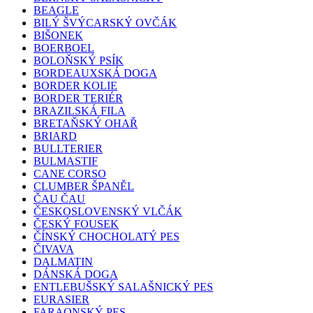
BEAGLE
BILÝ ŠVÝCARSKÝ OVČÁK
BIŠONEK
BOERBOEL
BOLOŇSKÝ PSÍK
BORDEAUXSKÁ DOGA
BORDER KOLIE
BORDER TERIÉR
BRAZILSKÁ FILA
BRETAŇSKÝ OHAŘ
BRIARD
BULLTERIER
BULMASTIF
CANE CORSO
CLUMBER ŠPANĚL
ČAU ČAU
ČESKOSLOVENSKÝ VLČÁK
ČESKÝ FOUSEK
ČÍNSKÝ CHOCHOLATÝ PES
ČIVAVA
DALMATIN
DÁNSKÁ DOGA
ENTLEBUŠSKÝ SALAŠNICKÝ PES
EURASIER
FARAONSKÝ PES