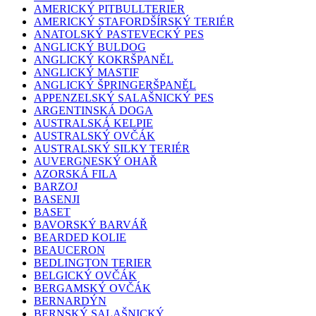
AMERICKÝ PITBULLTERIER
AMERICKÝ STAFORDŠÍRSKÝ TERIÉR
ANATOLSKÝ PASTEVECKÝ PES
ANGLICKÝ BULDOG
ANGLICKÝ KOKRŠPANĚL
ANGLICKÝ MASTIF
ANGLICKÝ ŠPRINGERŠPANĚL
APPENZELSKÝ SALAŠNICKÝ PES
ARGENTINSKÁ DOGA
AUSTRALSKÁ KELPIE
AUSTRALSKÝ OVČÁK
AUSTRALSKÝ SILKY TERIÉR
AUVERGNESKÝ OHAŘ
AZORSKÁ FILA
BARZOJ
BASENJI
BASET
BAVORSKÝ BARVÁŘ
BEARDED KOLIE
BEAUCERON
BEDLINGTON TERIER
BELGICKÝ OVČÁK
BERGAMSKÝ OVČÁK
BERNARDÝN
BERNSKÝ SALAŠNICKÝ