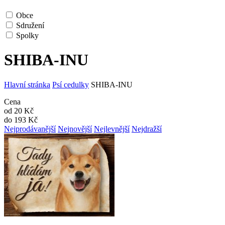
Obce
Sdružení
Spolky
SHIBA-INU
Hlavní stránka
Psí cedulky
SHIBA-INU
Cena
od
20
Kč
do
193
Kč
Nejprodávanější
Nejnovější
Nejlevnější
Nejdražší