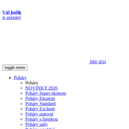
Váš košík
je prázdný
Můj účet
toggle menu
Poháry
Poháry
NOVINKY 2026
Poháry Super ekonom
Poháry Ekonom
Poháry Standard
Poháry Exclusiv
Poháry putovní
Poháry s figurkou
Poháry sady