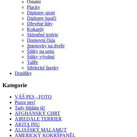
Ostatní
Placky
Diplomy sport
Diplomy hasiči
Dřevěné štíty
Kokardy
Skleněné trofeje
Domovní čísla
Jmenovky na dveře
Štítky na urnu
Štítky výrobní
Talíře
Střelecké šperky
Doplňky
Kategorie
VÁŠ PES - FOTO
Pozor pes!
Tady hlídám já!
AFGHÁNSKÝ CHRT
AIREDALE TERRIER
AKITA INU
ALJAŠSKÝ MALAMUT
AMERICKÝ KOKRŠPANĚL