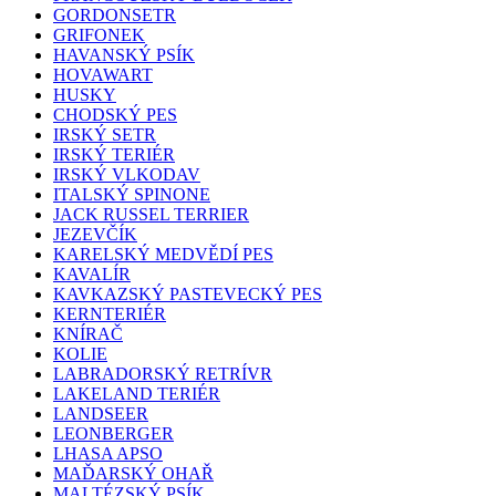
GORDONSETR
GRIFONEK
HAVANSKÝ PSÍK
HOVAWART
HUSKY
CHODSKÝ PES
IRSKÝ SETR
IRSKÝ TERIÉR
IRSKÝ VLKODAV
ITALSKÝ SPINONE
JACK RUSSEL TERRIER
JEZEVČÍK
KARELSKÝ MEDVĚDÍ PES
KAVALÍR
KAVKAZSKÝ PASTEVECKÝ PES
KERNTERIÉR
KNÍRAČ
KOLIE
LABRADORSKÝ RETRÍVR
LAKELAND TERIÉR
LANDSEER
LEONBERGER
LHASA APSO
MAĎARSKÝ OHAŘ
MALTÉZSKÝ PSÍK