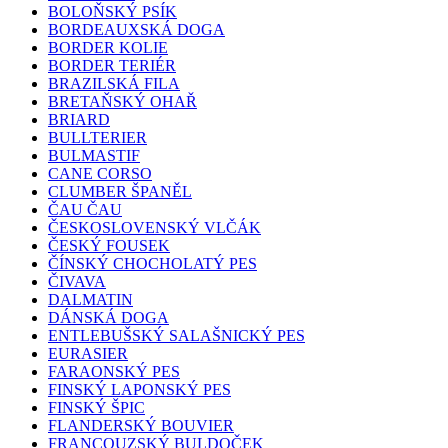
BOLOŇSKÝ PSÍK
BORDEAUXSKÁ DOGA
BORDER KOLIE
BORDER TERIÉR
BRAZILSKÁ FILA
BRETAŇSKÝ OHAŘ
BRIARD
BULLTERIER
BULMASTIF
CANE CORSO
CLUMBER ŠPANĚL
ČAU ČAU
ČESKOSLOVENSKÝ VLČÁK
ČESKÝ FOUSEK
ČÍNSKÝ CHOCHOLATÝ PES
ČIVAVA
DALMATIN
DÁNSKÁ DOGA
ENTLEBUŠSKÝ SALAŠNICKÝ PES
EURASIER
FARAONSKÝ PES
FINSKÝ LAPONSKÝ PES
FINSKÝ ŠPIC
FLANDERSKÝ BOUVIER
FRANCOUZSKÝ BULDOČEK