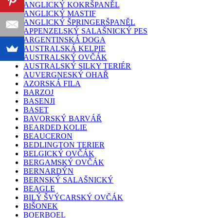
ANGLICKÝ KOKRŠPANĚL
ANGLICKÝ MASTIF
ANGLICKÝ ŠPRINGERŠPANĚL
APPENZELSKÝ SALAŠNICKÝ PES
ARGENTINSKÁ DOGA
AUSTRALSKÁ KELPIE
AUSTRALSKÝ OVČÁK
AUSTRALSKÝ SILKY TERIÉR
AUVERGNESKÝ OHAŘ
AZORSKÁ FILA
BARZOJ
BASENJI
BASET
BAVORSKÝ BARVÁŘ
BEARDED KOLIE
BEAUCERON
BEDLINGTON TERIER
BELGICKÝ OVČÁK
BERGAMSKÝ OVČÁK
BERNARDÝN
BERNSKÝ SALAŠNICKÝ
BEAGLE
BILÝ ŠVÝCARSKÝ OVČÁK
BIŠONEK
BOERBOEL