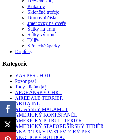
Dřevěné štíty
Kokardy
Skleněné trofeje
Domovní čísla
Jmenovky na dveře
Štítky na urnu
Štítky výrobní
Talíře
Střelecké šperky
Doplňky
Kategorie
VÁŠ PES - FOTO
Pozor pes!
Tady hlídám já!
AFGHÁNSKÝ CHRT
AIREDALE TERRIER
AKITA INU
ALJAŠSKÝ MALAMUT
AMERICKÝ KOKRŠPANĚL
AMERICKÝ PITBULLTERIER
AMERICKÝ STAFORDŠÍRSKÝ TERIÉR
ANATOLSKÝ PASTEVECKÝ PES
ANGLICKÝ BULDOG