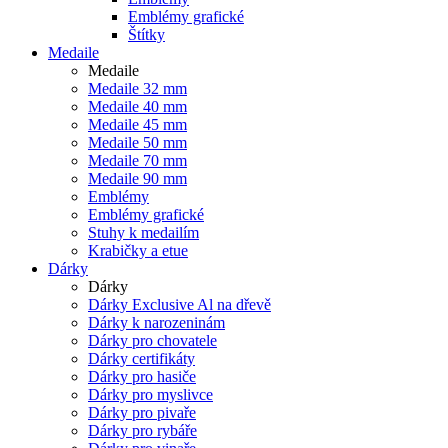
Emblémy grafické
Štítky
Medaile
Medaile
Medaile 32 mm
Medaile 40 mm
Medaile 45 mm
Medaile 50 mm
Medaile 70 mm
Medaile 90 mm
Emblémy
Emblémy grafické
Stuhy k medailím
Krabičky a etue
Dárky
Dárky
Dárky Exclusive Al na dřevě
Dárky k narozeninám
Dárky pro chovatele
Dárky certifikáty
Dárky pro hasiče
Dárky pro myslivce
Dárky pro pivaře
Dárky pro rybáře