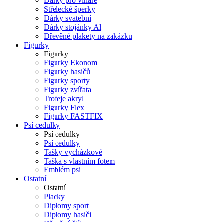
Dárky pro vinaře
Střelecké šperky
Dárky svatební
Dárky stojánky Al
Dřevěné plakety na zakázku
Figurky
Figurky
Figurky Ekonom
Figurky hasičů
Figurky sporty
Figurky zvířata
Trofeje akryl
Figurky Flex
Figurky FASTFIX
Psí cedulky
Psí cedulky
Psí cedulky
Tašky vycházkové
Taška s vlastním fotem
Emblém psi
Ostatní
Ostatní
Placky
Diplomy sport
Diplomy hasiči