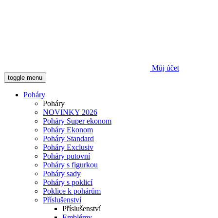
Můj účet
toggle menu
Poháry
Poháry
NOVINKY 2026
Poháry Super ekonom
Poháry Ekonom
Poháry Standard
Poháry Exclusiv
Poháry putovní
Poháry s figurkou
Poháry sady
Poháry s poklicí
Poklice k pohárům
Příslušenství
Příslušenství
Emblémy