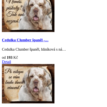
Cedulka Clumber španěl -…
Cedulka Clumber španěl, hliníková s ná…
od
193
Kč
Detail