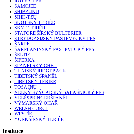
ROTVAJLER
SAMOJED
SHIBA-INU
SHIH-TZU
SKOTSKÝ TERIÉR
SKYE TERIÉR
STAFORDŠÍRSKÝ BULTERIÉR
STŘEDOASIJSKÝ PASTEVECKÝ PES
ŠARPEJ
ŠARPLANINSKÝ PASTEVECKÝ PES
ŠELTIE
ŠIPERKA
ŠPANĚLSKÝ CHRT
THAJSKÝ RIDGEBACK
TIBETSKÝ ŠPANĚL
TIBETSKÝ TERIÉR
TOSA INU
VELKÝ ŠVÝCARSKÝ SALAŠNICKÝ PES
VELŠŠPRINGERŠPANĚL
VÝMARSKÝ OHAŘ
WELSH CORGI
WESTÍK
YORKŠÍRSKÝ TERIÉR
Instituce