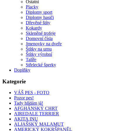
Ostatní
Placky
Diplomy sport
Diplomy hasiči
Dřevěné štíty
Kokardy
Skleněné trofeje
Domovní čísla
Jmenovky na dveře
Štítky na urnu
Štítky výrobní
Talíře
Střelecké šperky
Doplňky
Kategorie
VÁŠ PES - FOTO
Pozor pes!
Tady hlídám já!
AFGHÁNSKÝ CHRT
AIREDALE TERRIER
AKITA INU
ALJAŠSKÝ MALAMUT
AMERICKÝ KOKRŠPANĚL