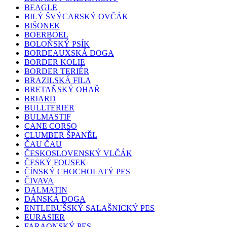
BEAGLE
BILÝ ŠVÝCARSKÝ OVČÁK
BIŠONEK
BOERBOEL
BOLOŇSKÝ PSÍK
BORDEAUXSKÁ DOGA
BORDER KOLIE
BORDER TERIÉR
BRAZILSKÁ FILA
BRETAŇSKÝ OHAŘ
BRIARD
BULLTERIER
BULMASTIF
CANE CORSO
CLUMBER ŠPANĚL
ČAU ČAU
ČESKOSLOVENSKÝ VLČÁK
ČESKÝ FOUSEK
ČÍNSKÝ CHOCHOLATÝ PES
ČIVAVA
DALMATIN
DÁNSKÁ DOGA
ENTLEBUŠSKÝ SALAŠNICKÝ PES
EURASIER
FARAONSKÝ PES