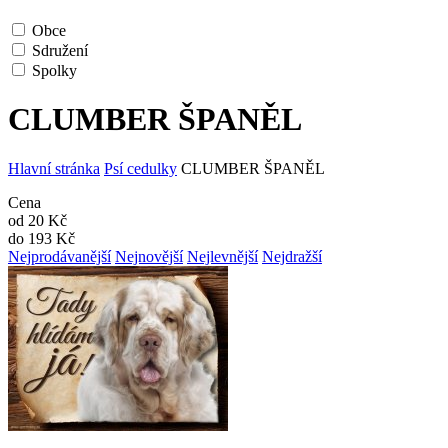
Obce
Sdružení
Spolky
CLUMBER ŠPANĚL
Hlavní stránka
Psí cedulky
CLUMBER ŠPANĚL
Cena
od
20
Kč
do
193
Kč
Nejprodávanější
Nejnovější
Nejlevnější
Nejdražší