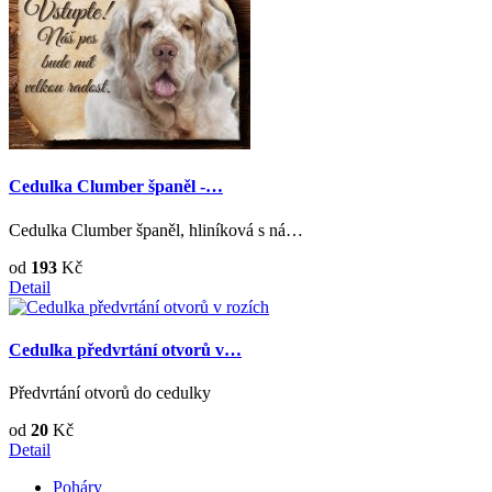
Cedulka Clumber španěl -…
Cedulka Clumber španěl, hliníková s ná…
od
193
Kč
Detail
Cedulka předvrtání otvorů v…
Předvrtání otvorů do cedulky
od
20
Kč
Detail
Poháry