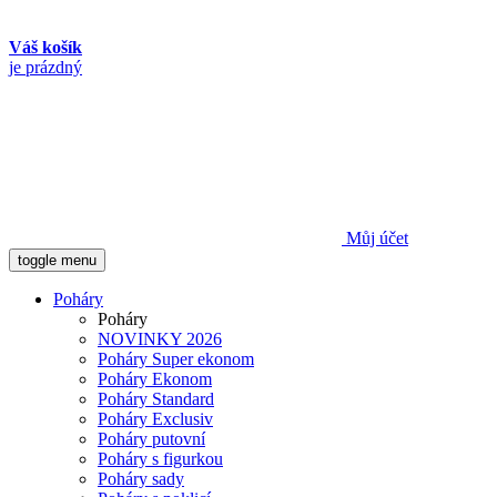
Váš košík
je prázdný
Můj účet
toggle menu
Poháry
Poháry
NOVINKY 2026
Poháry Super ekonom
Poháry Ekonom
Poháry Standard
Poháry Exclusiv
Poháry putovní
Poháry s figurkou
Poháry sady