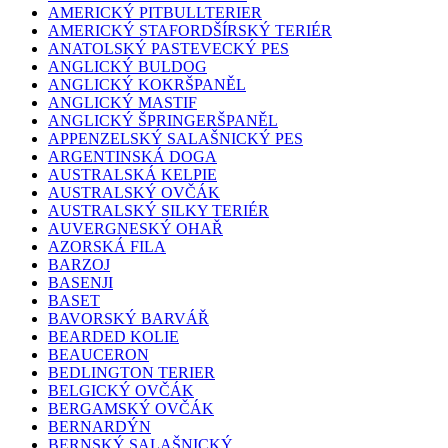
AMERICKÝ PITBULLTERIER
AMERICKÝ STAFORDŠÍRSKÝ TERIÉR
ANATOLSKÝ PASTEVECKÝ PES
ANGLICKÝ BULDOG
ANGLICKÝ KOKRŠPANĚL
ANGLICKÝ MASTIF
ANGLICKÝ ŠPRINGERŠPANĚL
APPENZELSKÝ SALAŠNICKÝ PES
ARGENTINSKÁ DOGA
AUSTRALSKÁ KELPIE
AUSTRALSKÝ OVČÁK
AUSTRALSKÝ SILKY TERIÉR
AUVERGNESKÝ OHAŘ
AZORSKÁ FILA
BARZOJ
BASENJI
BASET
BAVORSKÝ BARVÁŘ
BEARDED KOLIE
BEAUCERON
BEDLINGTON TERIER
BELGICKÝ OVČÁK
BERGAMSKÝ OVČÁK
BERNARDÝN
BERNSKÝ SALAŠNICKÝ