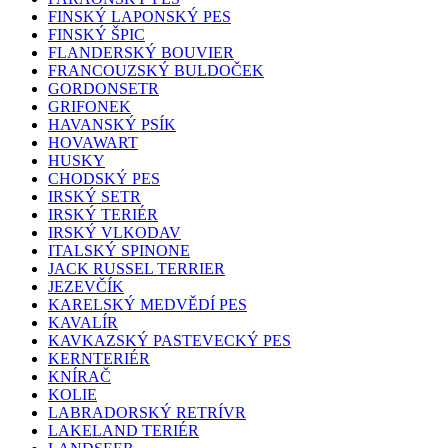
FINSKÝ LAPONSKÝ PES
FINSKÝ ŠPIC
FLANDERSKÝ BOUVIER
FRANCOUZSKÝ BULDOČEK
GORDONSETR
GRIFONEK
HAVANSKÝ PSÍK
HOVAWART
HUSKY
CHODSKÝ PES
IRSKÝ SETR
IRSKÝ TERIÉR
IRSKÝ VLKODAV
ITALSKÝ SPINONE
JACK RUSSEL TERRIER
JEZEVČÍK
KARELSKÝ MEDVĚDÍ PES
KAVALÍR
KAVKAZSKÝ PASTEVECKÝ PES
KERNTERIÉR
KNÍRAČ
KOLIE
LABRADORSKÝ RETRÍVR
LAKELAND TERIÉR