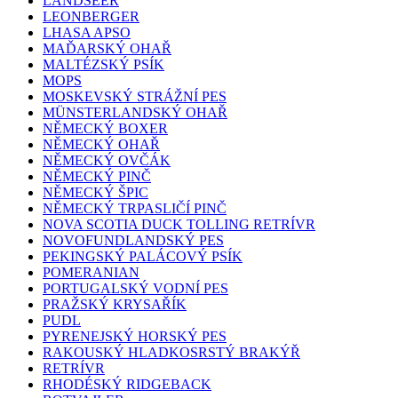
LANDSEER
LEONBERGER
LHASA APSO
MAĎARSKÝ OHAŘ
MALTÉZSKÝ PSÍK
MOPS
MOSKEVSKÝ STRÁŽNÍ PES
MÜNSTERLANDSKÝ OHAŘ
NĚMECKÝ BOXER
NĚMECKÝ OHAŘ
NĚMECKÝ OVČÁK
NĚMECKÝ PINČ
NĚMECKÝ ŠPIC
NĚMECKÝ TRPASLIČÍ PINČ
NOVA SCOTIA DUCK TOLLING RETRÍVR
NOVOFUNDLANDSKÝ PES
PEKINGSKÝ PALÁCOVÝ PSÍK
POMERANIAN
PORTUGALSKÝ VODNÍ PES
PRAŽSKÝ KRYSAŘÍK
PUDL
PYRENEJSKÝ HORSKÝ PES
RAKOUSKÝ HLADKOSRSTÝ BRAKÝŘ
RETRÍVR
RHODÉSKÝ RIDGEBACK