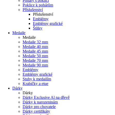
Poháry s poklicí
Poklice k pohárům
Příslušenství
Příslušenství
Emblémy
Emblémy grafické
Štítky
Medaile
Medaile
Medaile 32 mm
Medaile 40 mm
Medaile 45 mm
Medaile 50 mm
Medaile 70 mm
Medaile 90 mm
Emblémy
Emblémy grafické
Stuhy k medailím
Krabičky a etue
Dárky
Dárky
Dárky Exclusive Al na dřevě
Dárky k narozeninám
Dárky pro chovatele
Dárky certifikáty