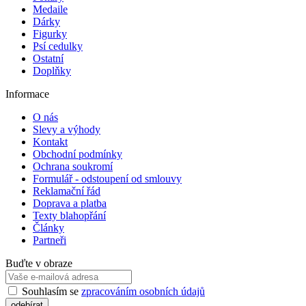
Medaile
Dárky
Figurky
Psí cedulky
Ostatní
Doplňky
Informace
O nás
Slevy a výhody
Kontakt
Obchodní podmínky
Ochrana soukromí
Formulář - odstoupení od smlouvy
Reklamační řád
Doprava a platba
Texty blahopřání
Články
Partneři
Buďte v obraze
Souhlasím se
zpracováním osobních údajů