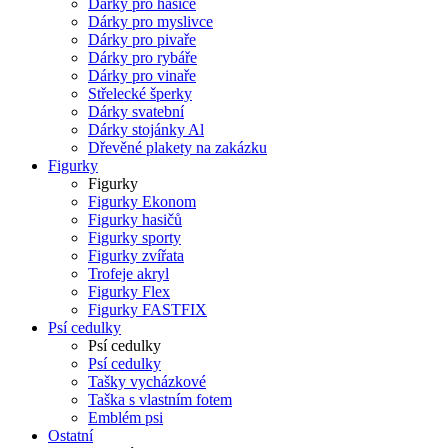
Dárky pro hasiče
Dárky pro myslivce
Dárky pro pivaře
Dárky pro rybáře
Dárky pro vinaře
Střelecké šperky
Dárky svatební
Dárky stojánky Al
Dřevěné plakety na zakázku
Figurky
Figurky
Figurky Ekonom
Figurky hasičů
Figurky sporty
Figurky zvířata
Trofeje akryl
Figurky Flex
Figurky FASTFIX
Psí cedulky
Psí cedulky
Psí cedulky
Tašky vycházkové
Taška s vlastním fotem
Emblém psi
Ostatní