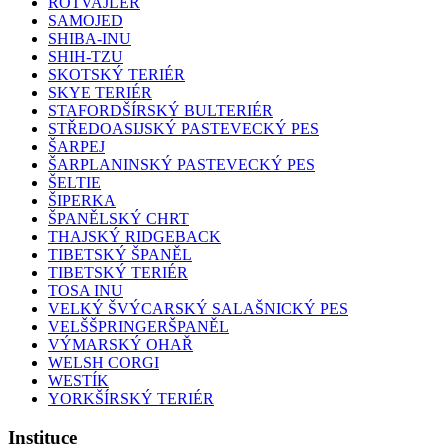
ROTVAJLER
SAMOJED
SHIBA-INU
SHIH-TZU
SKOTSKÝ TERIÉR
SKYE TERIÉR
STAFORDŠÍRSKÝ BULTERIÉR
STŘEDOASIJSKÝ PASTEVECKÝ PES
ŠARPEJ
ŠARPLANINSKÝ PASTEVECKÝ PES
ŠELTIE
ŠIPERKA
ŠPANĚLSKÝ CHRT
THAJSKÝ RIDGEBACK
TIBETSKÝ ŠPANĚL
TIBETSKÝ TERIÉR
TOSA INU
VELKÝ ŠVÝCARSKÝ SALAŠNICKÝ PES
VELŠŠPRINGERŠPANĚL
VÝMARSKÝ OHAŘ
WELSH CORGI
WESTÍK
YORKŠÍRSKÝ TERIÉR
Instituce