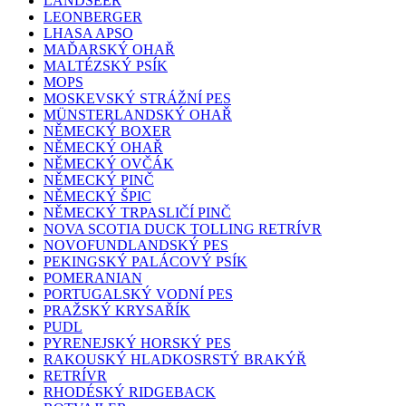
LANDSEER
LEONBERGER
LHASA APSO
MAĎARSKÝ OHAŘ
MALTÉZSKÝ PSÍK
MOPS
MOSKEVSKÝ STRÁŽNÍ PES
MÜNSTERLANDSKÝ OHAŘ
NĚMECKÝ BOXER
NĚMECKÝ OHAŘ
NĚMECKÝ OVČÁK
NĚMECKÝ PINČ
NĚMECKÝ ŠPIC
NĚMECKÝ TRPASLIČÍ PINČ
NOVA SCOTIA DUCK TOLLING RETRÍVR
NOVOFUNDLANDSKÝ PES
PEKINGSKÝ PALÁCOVÝ PSÍK
POMERANIAN
PORTUGALSKÝ VODNÍ PES
PRAŽSKÝ KRYSAŘÍK
PUDL
PYRENEJSKÝ HORSKÝ PES
RAKOUSKÝ HLADKOSRSTÝ BRAKÝŘ
RETRÍVR
RHODÉSKÝ RIDGEBACK