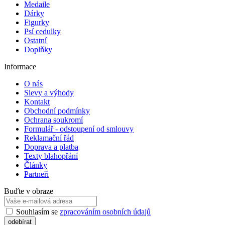
Medaile
Dárky
Figurky
Psí cedulky
Ostatní
Doplňky
Informace
O nás
Slevy a výhody
Kontakt
Obchodní podmínky
Ochrana soukromí
Formulář - odstoupení od smlouvy
Reklamační řád
Doprava a platba
Texty blahopřání
Články
Partneři
Buďte v obraze
Souhlasím se
zpracováním osobních údajů