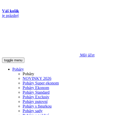
Váš košík
je prázdný
Můj účet
toggle menu
Poháry
Poháry
NOVINKY 2026
Poháry Super ekonom
Poháry Ekonom
Poháry Standard
Poháry Exclusiv
Poháry putovní
Poháry s figurkou
Poháry sady