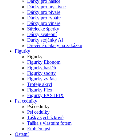
Dárky pro hasiče
Dárky pro myslivce
Dárky pro pivaře
Dárky pro rybáře
Dárky pro vinaře
Střelecké šperky
Dárky svatební
Dárky stojánky Al
Dřevěné plakety na zakázku
Figurky
Figurky
Figurky Ekonom
Figurky hasičů
Figurky sporty
Figurky zvířata
Trofeje akryl
Figurky Flex
Figurky FASTFIX
Psí cedulky
Psí cedulky
Psí cedulky
Tašky vycházkové
Taška s vlastním fotem
Emblém psi
Ostatní