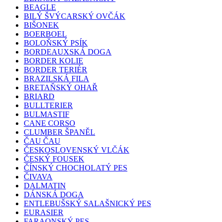
BEAGLE
BILÝ ŠVÝCARSKÝ OVČÁK
BIŠONEK
BOERBOEL
BOLOŇSKÝ PSÍK
BORDEAUXSKÁ DOGA
BORDER KOLIE
BORDER TERIÉR
BRAZILSKÁ FILA
BRETAŇSKÝ OHAŘ
BRIARD
BULLTERIER
BULMASTIF
CANE CORSO
CLUMBER ŠPANĚL
ČAU ČAU
ČESKOSLOVENSKÝ VLČÁK
ČESKÝ FOUSEK
ČÍNSKÝ CHOCHOLATÝ PES
ČIVAVA
DALMATIN
DÁNSKÁ DOGA
ENTLEBUŠSKÝ SALAŠNICKÝ PES
EURASIER
FARAONSKÝ PES