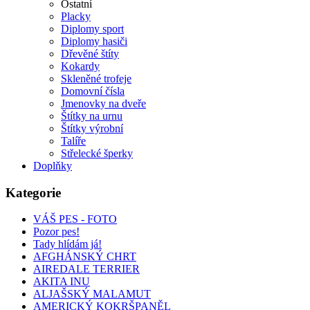
Ostatní
Placky
Diplomy sport
Diplomy hasiči
Dřevěné štíty
Kokardy
Skleněné trofeje
Domovní čísla
Jmenovky na dveře
Štítky na urnu
Štítky výrobní
Talíře
Střelecké šperky
Doplňky
Kategorie
VÁŠ PES - FOTO
Pozor pes!
Tady hlídám já!
AFGHÁNSKÝ CHRT
AIREDALE TERRIER
AKITA INU
ALJAŠSKÝ MALAMUT
AMERICKÝ KOKRŠPANĚL