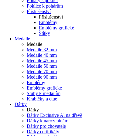
Poháry s poklicí
Poklice k pohárům
Příslušenství
Příslušenství
Emblémy
Emblémy grafické
Štítky
Medaile
Medaile
Medaile 32 mm
Medaile 40 mm
Medaile 45 mm
Medaile 50 mm
Medaile 70 mm
Medaile 90 mm
Emblémy
Emblémy grafické
Stuhy k medailím
Krabičky a etue
Dárky
Dárky
Dárky Exclusive Al na dřevě
Dárky k narozeninám
Dárky pro chovatele
Dárky certifikáty