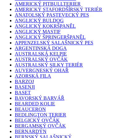
AMERICKÝ PITBULLTERIER
AMERICKÝ STAFORDŠÍRSKÝ TERIÉR
ANATOLSKÝ PASTEVECKÝ PES
ANGLICKÝ BULDOG
ANGLICKÝ KOKRŠPANĚL
ANGLICKÝ MASTIF
ANGLICKÝ ŠPRINGERŠPANĚL
APPENZELSKÝ SALAŠNICKÝ PES
ARGENTINSKÁ DOGA
AUSTRALSKÁ KELPIE
AUSTRALSKÝ OVČÁK
AUSTRALSKÝ SILKY TERIÉR
AUVERGNESKÝ OHAŘ
AZORSKÁ FILA
BARZOJ
BASENJI
BASET
BAVORSKÝ BARVÁŘ
BEARDED KOLIE
BEAUCERON
BEDLINGTON TERIER
BELGICKÝ OVČÁK
BERGAMSKÝ OVČÁK
BERNARDÝN
BERNSKÝ SALAŠNICKÝ