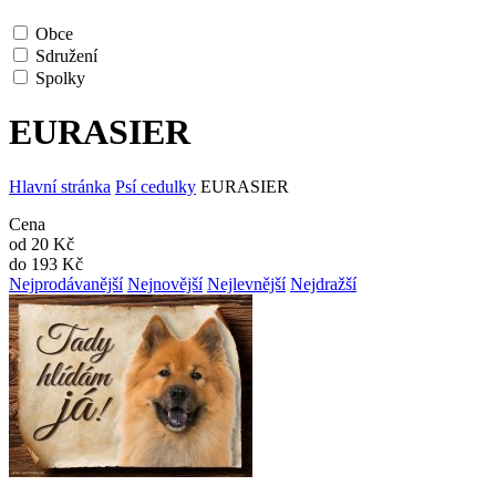
Obce
Sdružení
Spolky
EURASIER
Hlavní stránka
Psí cedulky
EURASIER
Cena
od
20
Kč
do
193
Kč
Nejprodávanější
Nejnovější
Nejlevnější
Nejdražší