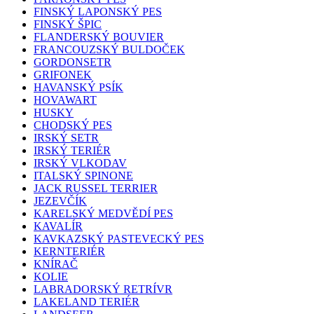
FINSKÝ LAPONSKÝ PES
FINSKÝ ŠPIC
FLANDERSKÝ BOUVIER
FRANCOUZSKÝ BULDOČEK
GORDONSETR
GRIFONEK
HAVANSKÝ PSÍK
HOVAWART
HUSKY
CHODSKÝ PES
IRSKÝ SETR
IRSKÝ TERIÉR
IRSKÝ VLKODAV
ITALSKÝ SPINONE
JACK RUSSEL TERRIER
JEZEVČÍK
KARELSKÝ MEDVĚDÍ PES
KAVALÍR
KAVKAZSKÝ PASTEVECKÝ PES
KERNTERIÉR
KNÍRAČ
KOLIE
LABRADORSKÝ RETRÍVR
LAKELAND TERIÉR